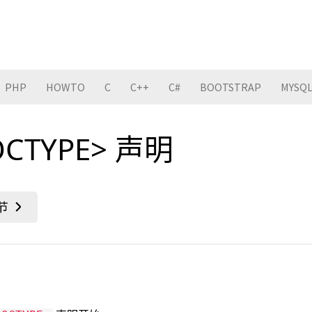
PHP
HOWTO
C
C++
C#
BOOTSTRAP
MYSQ
OCTYPE> 声明