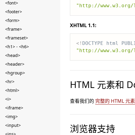
<font>
"http://www.w3.org/
<footer>
<form>
XHTML 1.1:
<frame>
<frameset>
<!
DOCTYPE
html
PUBL
<h1> - <h6>
"http://www.w3.org/
<head>
<header>
<hgroup>
HTML 元素和 Do
<hr>
<html>
<i>
查看我们的
完整的 HTML 
<iframe>
<img>
<input>
浏览器支持
<ins>