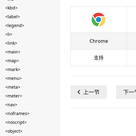
<kbd>
<label>
<legend>
<li>
Chrome
<link>
<main>
支持
<map>
<mark>
<menu>
<meta>
<meter>
<nav>
<noframes>
<noscript>
<object>