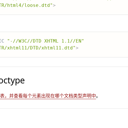
TR/html4/loose.dtd"
>
IC
"-//W3C//DTD XHTML 1.1//EN"
TR/xhtml11/DTD/xhtml11.dtd"
>
ctype
元素表，并查看每个元素出现在哪个文档类型声明中
。