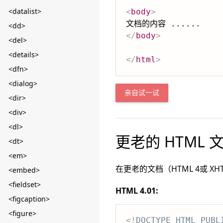
<datalist>
<
body
>
<dd>
</
body
>
<del>
<details>
</
html
>
<dfn>
<dialog>
亲自试一试
<dir>
<div>
<dl>
更老的 HTML 
<dt>
<em>
在更老的文档（HTML 4或 
<embed>
<fieldset>
HTML 4.01:
<figcaption>
<figure>
<!
DOCTYPE
HTML
PUBL