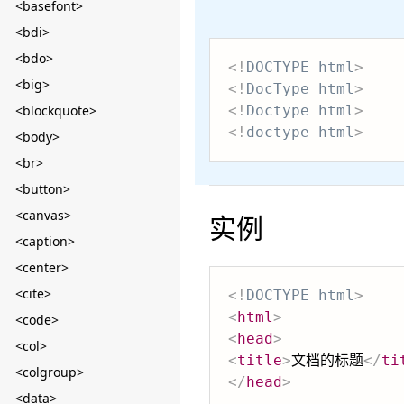
<basefont>
<bdi>
<bdo>
<!
DOCTYPE
html
>
<big>
<!
DocType
html
>
<blockquote>
<!
Doctype
html
>
<!
doctype
html
>
<body>
<br>
<button>
<canvas>
实例
<caption>
<center>
<cite>
<!
DOCTYPE
html
>
<
html
>
<code>
<
head
>
<col>
<
title
>
文档的标题
</
ti
<colgroup>
</
head
>
<data>