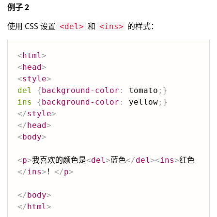
例子 2
使用 CSS 设置
和
的样式：
<del>
<ins>
<
html
>
<
head
>
<
style
>
del
{
background-color
:
 tomato
;
}
ins
{
background-color
:
 yellow
;
}
</
style
>
</
head
>
<
body
>
<
p
>
我喜欢的颜色是
<
del
>
蓝色
</
del
>
<
ins
>
红色
</
ins
>
！
</
p
>
</
body
>
</
html
>