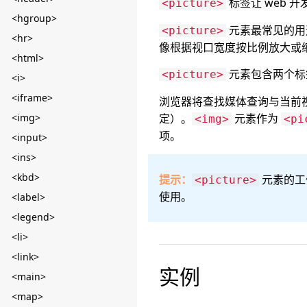
标签让 web 
<picture>
<hgroup>
元素最常见的用
<picture>
<hr>
像根据视口宽度按比例放大或
<html>
元素包含两个标
<picture>
<i>
<iframe>
浏览器将查找媒体查询与当前
<img>
定）。
元素作为
<img>
<pi
项。
<input>
<ins>
<kbd>
提示：
元素的工
<picture>
使用。
<label>
<legend>
<li>
<link>
实例
<main>
<map>