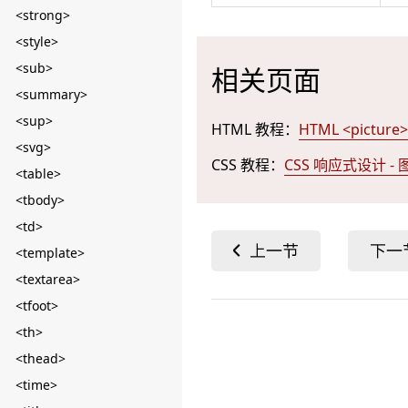
<strong>
<style>
<sub>
相关页面
<summary>
<sup>
HTML 教程：
HTML <picture
<svg>
CSS 教程：
CSS 响应式设计 - 
<table>
<tbody>
<td>
<template>
<textarea>
<tfoot>
<th>
<thead>
<time>