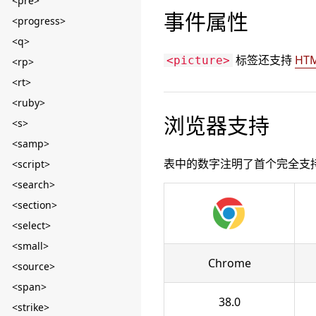
<pre>
事件属性
<progress>
<q>
标签还支持
HT
<picture>
<rp>
<rt>
<ruby>
浏览器支持
<s>
<samp>
表中的数字注明了首个完全支
<script>
<search>
<section>
<select>
<small>
Chrome
<source>
<span>
38.0
<strike>