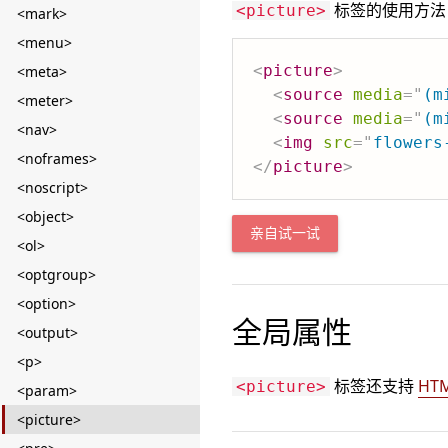
标签的使用方法
<picture>
<mark>
<menu>
<
picture
>
<meta>
<
source
media
=
"
(m
<meter>
<
source
media
=
"
(m
<nav>
<
img
src
=
"
flowers
<noframes>
</
picture
>
<noscript>
<object>
亲自试一试
<ol>
<optgroup>
<option>
全局属性
<output>
<p>
标签还支持
HT
<picture>
<param>
<picture>