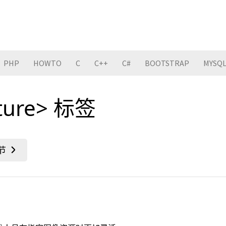
PHP
HOWTO
C
C++
C#
BOOTSTRAP
MYSQ
ture> 标签