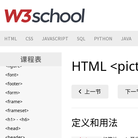
<div>
<dl>
<dt>
<em>
HTML
CSS
JAVASCRIPT
SQL
PYTHON
JAVA
<embed>
<fieldset>
<figcaption>
HTML <pic
<figure>
<font>
<footer>
<form>
<frame>
<frameset>
定义和用法
<h1> - <h6>
<head>
<header>