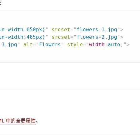
：
in-width:650px)
"
srcset
=
"
flowers-1.jpg
"
>
in-width:465px)
"
srcset
=
"
flowers-2.jpg
"
>
-3.jpg
"
alt
=
"
Flowers
"
style
=
"
width
:
auto
;
"
>
ML 中的全局属性
。