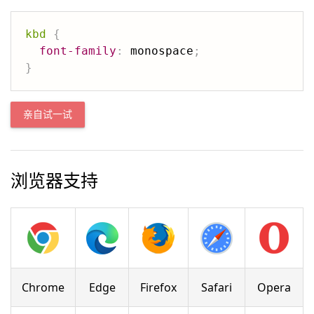
kbd
{
font-family
:
 monospace
;
}
亲自试一试
浏览器支持
Chrome
Edge
Firefox
Safari
Opera