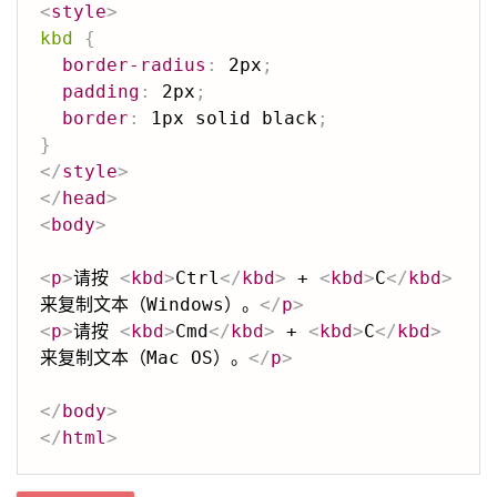
<
style
>
kbd
{
border-radius
:
 2px
;
padding
:
 2px
;
border
:
 1px solid black
;
}
</
style
>
</
head
>
<
body
>
<
p
>
请按 
<
kbd
>
Ctrl
</
kbd
>
 + 
<
kbd
>
C
</
kbd
>
来复制文本（Windows）。
</
p
>
<
p
>
请按 
<
kbd
>
Cmd
</
kbd
>
 + 
<
kbd
>
C
</
kbd
>
来复制文本（Mac OS）。
</
p
>
</
body
>
</
html
>