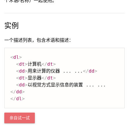
个术语/名称）一起使用。
实例
一个描述列表，包含术语和描述：
<
dl
>
<
dt
>
计算机
</
dt
>
<
dd
>
用来计算的仪器 ... ...
</
dd
>
<
dt
>
显示器
</
dt
>
<
dd
>
以视觉方式显示信息的装置 ... ...
</
dd
>
</
dl
>
亲自试一试