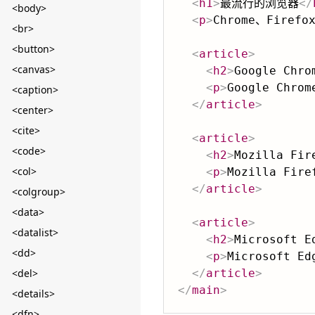
<
h1
>
最流行的浏览器
</
<body>
<
p
>
Chrome、Fire
<br>
<button>
<
article
>
<canvas>
<
h2
>
Google Chro
<
p
>
Google Chr
<caption>
</
article
>
<center>
<cite>
<
article
>
<code>
<
h2
>
Mozilla Fir
<col>
<
p
>
Mozilla Fi
</
article
>
<colgroup>
<data>
<
article
>
<datalist>
<
h2
>
Microsoft E
<dd>
<
p
>
Microsoft 
<del>
</
article
>
</
main
>
<details>
<dfn>