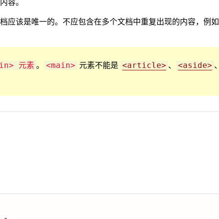
内容。
档应该是唯一的。不应包含在多个文档中重复出现的内容，例如
。
元素不能是
、
ain> 元素
<main>
<article>
<aside>