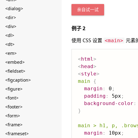
<dialog>
亲自试一试
<dir>
<div>
例子 2
<dl>
使用 CSS 设置
元素
<main>
<dt>
<em>
<
html
>
<embed>
<
head
>
<fieldset>
<
style
>
<figcaption>
main
{
margin
:
 0
;
<figure>
padding
:
 5px
;
<font>
background-color
:
<footer>
}
<form>
<frame>
main > h1, p, .brow
margin
:
 10px
;
<frameset>