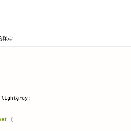
的样式：
 lightgray
;
ser
{