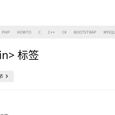
PHP
HOWTO
C
C++
C#
BOOTSTRAP
MYSQ
in> 标签