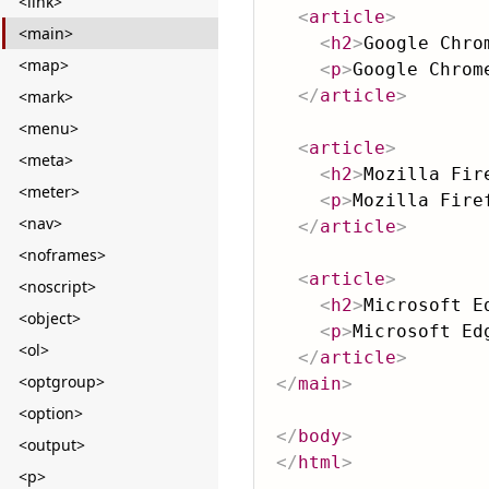
<link>
<
article
>
<main>
<
h2
>
Google Chro
<map>
<
p
>
Google Chr
</
article
>
<mark>
<menu>
<
article
>
<meta>
<
h2
>
Mozilla Fir
<meter>
<
p
>
Mozilla Fi
<nav>
</
article
>
<noframes>
<
article
>
<noscript>
<
h2
>
Microsoft E
<object>
<
p
>
Microsoft 
<ol>
</
article
>
<optgroup>
</
main
>
<option>
</
body
>
<output>
</
html
>
<p>