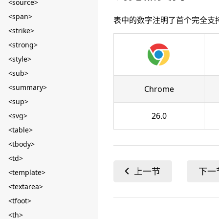
<source>
<span>
表中的数字注明了首个完全支
<strike>
<strong>
<style>
<sub>
<summary>
Chrome
<sup>
26.0
<svg>
<table>
<tbody>
<td>
<template>
<textarea>
<tfoot>
<th>