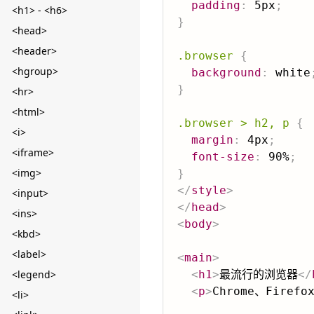
padding
:
 5px
;
<h1> - <h6>
}
<head>
<header>
.browser
{
<hgroup>
background
:
 white
}
<hr>
<html>
.browser > h2, p
{
<i>
margin
:
 4px
;
<iframe>
font-size
:
 90%
;
<img>
}
</
style
>
<input>
</
head
>
<ins>
<
body
>
<kbd>
<label>
<
main
>
<legend>
<
h1
>
最流行的浏览器
</
<
p
>
Chrome、Fire
<li>