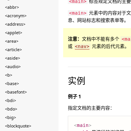
标签规定文档的主要
<main>
<abbr>
元素中的内容对于文
<main>
<acronym>
息、网站标志和搜索表单等。
<address>
<applet>
注意：
文档中不能有多个
<m
<area>
或
元素的后代元素。
<nav>
<article>
<aside>
<audio>
<b>
实例
<base>
<basefont>
例子 1
<bdi>
指定文档的主要内容：
<bdo>
<big>
<
main
>
<blockquote>