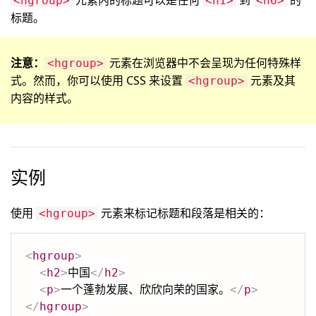
元素内的标题可以是任何
到
的
<hgroup>
<h1>
<h6>
标题。
注意：
元素在浏览器中不会呈现为任何特殊样
<hgroup>
式。然而，你可以使用 CSS 来设置
元素及其
<hgroup>
内容的样式。
实例
使用
元素来标记标题和段落是相关的：
<hgroup>
<
hgroup
>
<
h2
>
中国
</
h2
>
<
p
>
一个蓬勃发展、欣欣向荣的国家。
</
p
>
</
hgroup
>