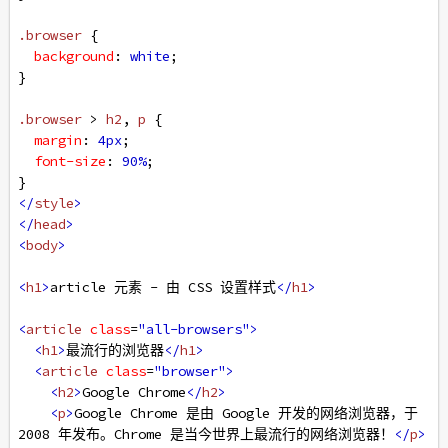
.browser
 {
background
: 
white
;
}
.browser
 > 
h2
, 
p
 {
margin
: 
4px
;
font-size
: 
90%
;
}
</
style
>
</
head
>
<
body
>
<
h1
>
article 元素 - 由 CSS 设置样式
</
h1
>
<
article
class
=
"all-browsers"
>
<
h1
>
最流行的浏览器
</
h1
>
<
article
class
=
"browser"
>
<
h2
>
Google Chrome
</
h2
>
<
p
>
Google Chrome 是由 Google 开发的网络浏览器，于 
2008 年发布。Chrome 是当今世界上最流行的网络浏览器！
</
p
>