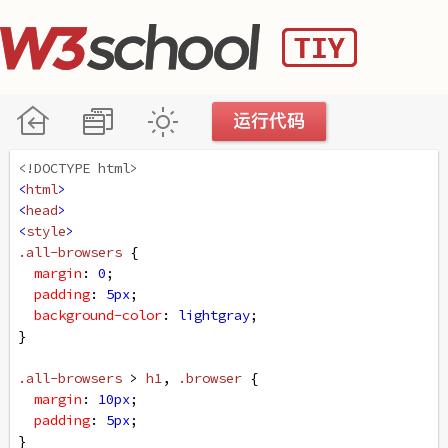
<!DOCTYPE html>
<
html
>
<
head
>
<
style
>
.all-browsers
 {
margin
: 
0
;
padding
: 
5px
;
background-color
: 
lightgray
;
}
.all-browsers
 > 
h1
, 
.browser
 {
margin
: 
10px
;
padding
: 
5px
;
}