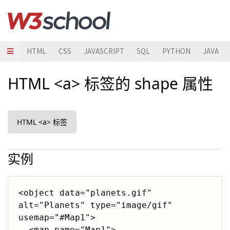
HTML
CSS
JAVASCRIPT
SQL
PYTHON
JAVA
HTML <a> 标签的 shape 属性
HTML <a> 标签
实例
<object data="planets.gif" 
alt="Planets" type="image/gif" 
usemap="#Map1">

  <map name="Map1">
