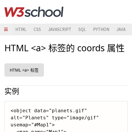
HTML
CSS
JAVASCRIPT
SQL
PYTHON
JAVA
HTML <a> 标签的 coords 属性
HTML <a> 标签
实例
<object data="planets.gif" 
alt="Planets" type="image/gif" 
usemap="#Map1">

  <map name="Map1">
