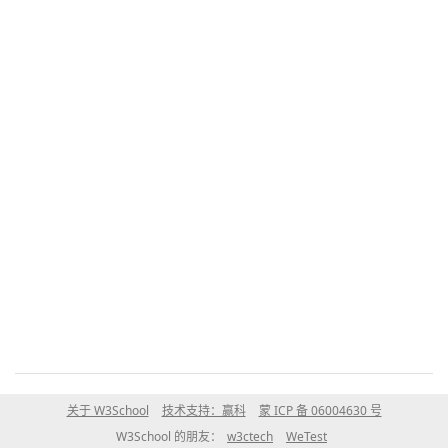
关于 W3School
技术支持：赢科
蒙 ICP 备 06004630 号
W3School 的朋友：
w3ctech
WeTest