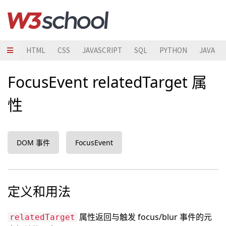
HTML
CSS
JAVASCRIPT
SQL
PYTHON
JAVA
FocusEvent relatedTarget 属
性
DOM 事件
FocusEvent
定义和用法
属性返回与触发 focus/blur 事件的元
relatedTarget