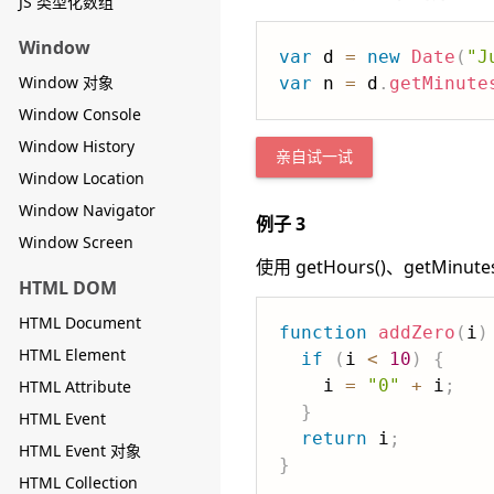
JS 类型化数组
Window
var
 d 
=
new
Date
(
"J
Window 对象
var
 n 
=
 d
.
getMinute
Window Console
Window History
亲自试一试
Window Location
Window Navigator
例子 3
Window Screen
使用 getHours()、getMinute
HTML DOM
HTML Document
function
addZero
(
i
)
HTML Element
if
(
i 
<
10
)
{
    i 
=
"0"
+
 i
;
HTML Attribute
}
HTML Event
return
 i
;
HTML Event 对象
}
HTML Collection