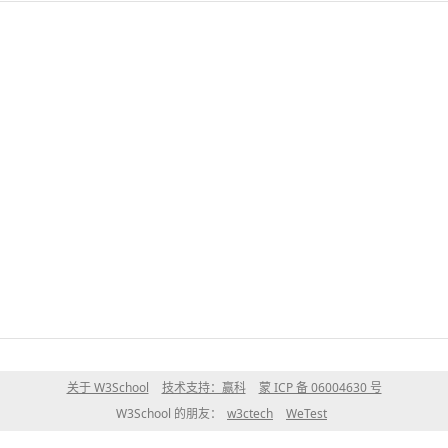
关于 W3School
技术支持：赢科
蒙 ICP 备 06004630 号
W3School 的朋友：
w3ctech
WeTest