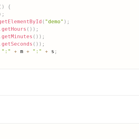
(
)
{
)
;
getElementById
(
"demo"
)
;
.
getHours
(
)
)
;
.
getMinutes
(
)
)
;
.
getSeconds
(
)
)
;
":"
+
 m 
+
":"
+
 s
;