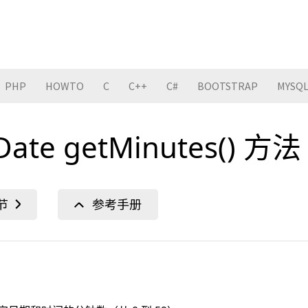
PHP
HOWTO
C
C++
C#
BOOTSTRAP
MYSQ
 Date getMinutes() 方法