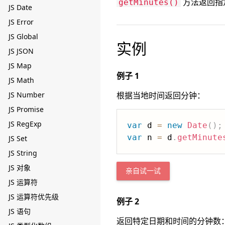
方法返回指定
getMinutes()
JS Date
JS Error
JS Global
实例
JS JSON
JS Map
例子 1
JS Math
JS Number
根据当地时间返回分钟：
JS Promise
JS RegExp
var
 d 
=
new
Date
(
)
;
var
 n 
=
 d
.
getMinute
JS Set
JS String
JS 对象
亲自试一试
JS 运算符
JS 运算符优先级
例子 2
JS 语句
返回特定日期和时间的分钟数