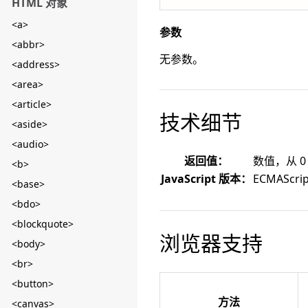
HTML 对象
<a>
参数
<abbr>
无参数。
<address>
<area>
<article>
技术细节
<aside>
<audio>
返回值：
数值，从 0
<b>
JavaScript 版本：
ECMAScrip
<base>
<bdo>
<blockquote>
浏览器支持
<body>
<br>
<button>
方法
<canvas>