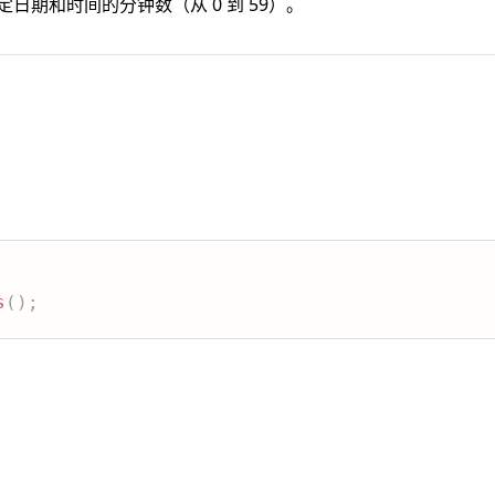
日期和时间的分钟数（从 0 到 59）。
s
(
)
;
：