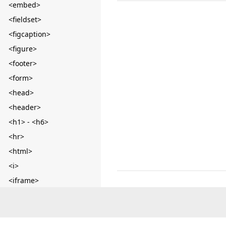
<embed>
<fieldset>
<figcaption>
<figure>
<footer>
<form>
<head>
<header>
<h1> - <h6>
<hr>
<html>
<i>
<iframe>
<img>
<ins>
<input> button