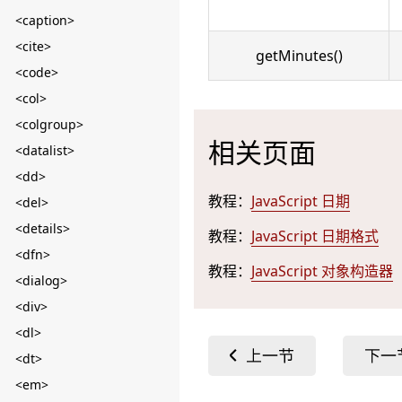
<caption>
<cite>
getMinutes()
<code>
<col>
<colgroup>
相关页面
<datalist>
<dd>
教程：
JavaScript 日期
<del>
<details>
教程：
JavaScript 日期格式
<dfn>
教程：
JavaScript 对象构造器
<dialog>
<div>
<dl>
<dt>
<em>