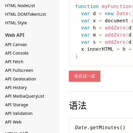
HTML NodeList
function
myFunction
var
 d 
=
new
Date
(
HTML DOMTokenList
var
 x 
=
 document
.
HTML Style
var
 h 
=
addZero
(
d
Web API
var
 m 
=
addZero
(
d
var
 s 
=
addZero
(
d
API Canvas
  x
.
innerHTML 
=
 h 
+
API Console
}
API Fetch
API Fullscreen
亲自试一试
API Geolocation
API History
API MediaQueryList
语法
API Storage
API Validation
API Web
Date
.getMinutes()