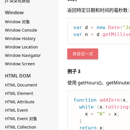
JS 类型化数组
返回特定日期和时间的毫秒数
Window
Window 对象
var
 d 
=
new
Date
(
"J
Window Console
var
 n 
=
 d
.
getMillis
Window History
Window Location
亲自试一试
Window Navigator
Window Screen
例子 3
HTML DOM
使用 getHours()、getMinut
HTML Document
HTML Element
function
addZero
(
x
,
HTML Attribute
while
(
x
.
toString
HTML Event
    x 
=
"0"
+
 x
;
HTML Event 对象
}
HTML Collection
return
 x
;