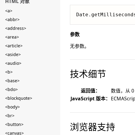
HTML 对象
<a>
Date.getMillisecond
<abbr>
<address>
参数
<area>
<article>
无参数。
<aside>
<audio>
技术细节
<b>
<base>
<bdo>
返回值：
数值，从 0
<blockquote>
JavaScript 版本：
ECMAScrip
<body>
<br>
浏览器支持
<button>
<canvas>