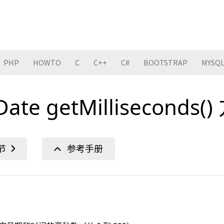
PHP
HOWTO
C
C++
C#
BOOTSTRAP
MYSQ
 Date getMilliseconds(