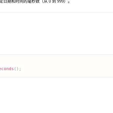
法返回指定日期和时间的毫秒数（从 0 到 999）。
econds
(
)
;