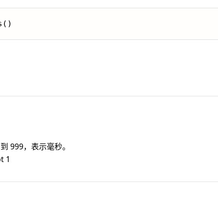
s()
 到 999，表示毫秒。
t 1