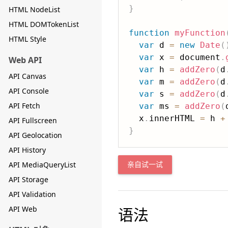
}
HTML NodeList
HTML DOMTokenList
function
myFunction
HTML Style
var
 d 
=
new
Date
(
var
 x 
=
 document
.
Web API
var
 h 
=
addZero
(
d
API Canvas
var
 m 
=
addZero
(
d
API Console
var
 s 
=
addZero
(
d
API Fetch
var
 ms 
=
addZero
(
  x
.
innerHTML 
=
 h 
+
API Fullscreen
}
API Geolocation
API History
API MediaQueryList
亲自试一试
API Storage
API Validation
API Web
语法