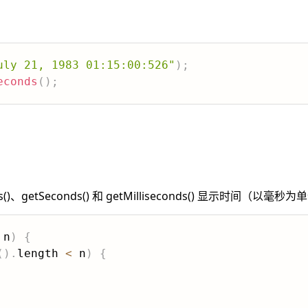
：
uly 21, 1983 01:15:00:526"
)
;
econds
(
)
;
es()、getSeconds() 和 getMilliseconds() 显示时间（以毫秒
 n
)
{
(
)
.
length 
<
 n
)
{