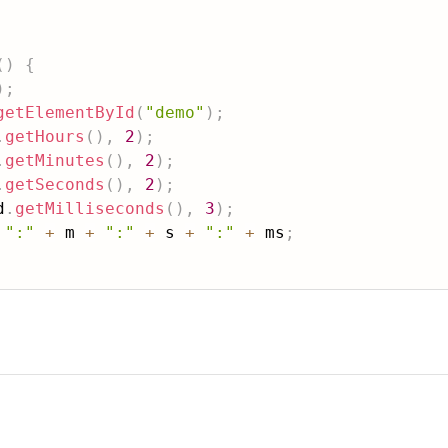
(
)
{
)
;
getElementById
(
"demo"
)
;
.
getHours
(
)
,
2
)
;
.
getMinutes
(
)
,
2
)
;
.
getSeconds
(
)
,
2
)
;
d
.
getMilliseconds
(
)
,
3
)
;
":"
+
 m 
+
":"
+
 s 
+
":"
+
 ms
;