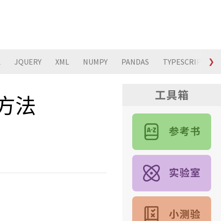
L
JQUERY
XML
NUMPY
PANDAS
TYPESCRIPT
❯
) 方法