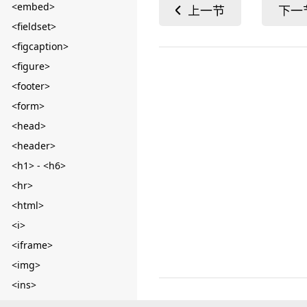
<embed>
<fieldset>
<figcaption>
<figure>
<footer>
<form>
<head>
<header>
<h1> - <h6>
<hr>
<html>
<i>
<iframe>
<img>
<ins>
<input> button