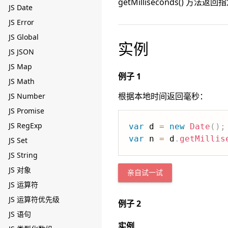
getMilliseconds() 方
JS Date
JS Error
JS Global
实例
JS JSON
JS Map
例子 1
JS Math
根据本地时间返回毫秒：
JS Number
JS Promise
JS RegExp
var
 d 
=
new
Date
(
)
;
var
 n 
=
 d
.
getMillis
JS Set
JS String
JS 对象
亲自试一试
JS 运算符
JS 运算符优先级
例子 2
JS 语句
实例