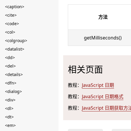
<caption>
<cite>
方法
<code>
<col>
getMilliseconds()
<colgroup>
<datalist>
<dd>
<del>
相关页面
<details>
<dfn>
教程：
JavaScript 日期
<dialog>
教程：
JavaScript 日期格式
<div>
教程：
JavaScript 日期获取方
<dl>
<dt>
<em>