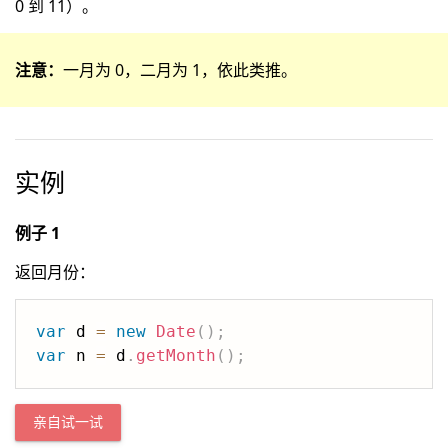
0 到 11）。
注意：
一月为 0，二月为 1，依此类推。
实例
例子 1
返回月份：
var
 d 
=
new
Date
(
)
;
var
 n 
=
 d
.
getMonth
(
)
;
亲自试一试