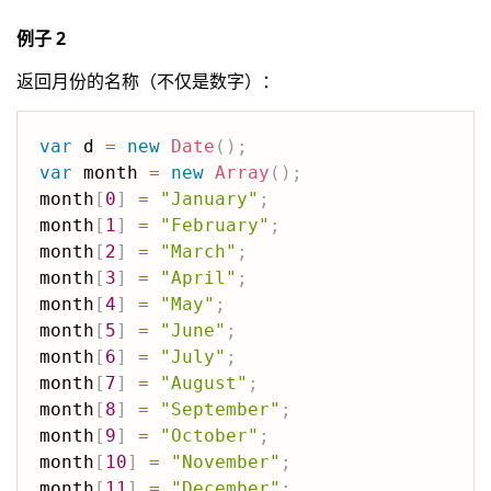
例子 2
返回月份的名称（不仅是数字）：
var
 d 
=
new
Date
(
)
;
var
 month 
=
new
Array
(
)
;
month
[
0
]
=
"January"
;
month
[
1
]
=
"February"
;
month
[
2
]
=
"March"
;
month
[
3
]
=
"April"
;
month
[
4
]
=
"May"
;
month
[
5
]
=
"June"
;
month
[
6
]
=
"July"
;
month
[
7
]
=
"August"
;
month
[
8
]
=
"September"
;
month
[
9
]
=
"October"
;
month
[
10
]
=
"November"
;
month
[
11
]
=
"December"
;