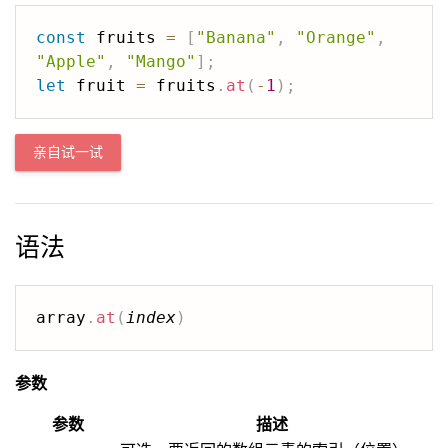
const
 fruits 
=
[
"Banana"
,
"Orange"
,
"Apple"
,
"Mango"
]
;
let
 fruit 
=
 fruits
.
at
(
-
1
)
;
亲自试一试
语法
array
.
at
(
index
)
参数
参数
描述