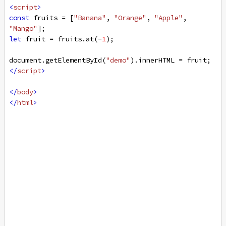
<
script
>
const
fruits
=
 [
"Banana"
, 
"Orange"
, 
"Apple"
, 
"Mango"
];
let
fruit
=
fruits
.
at
(
-
1
);
document
.
getElementById
(
"demo"
).
innerHTML
=
fruit
;
</
script
>
</
body
>
</
html
>