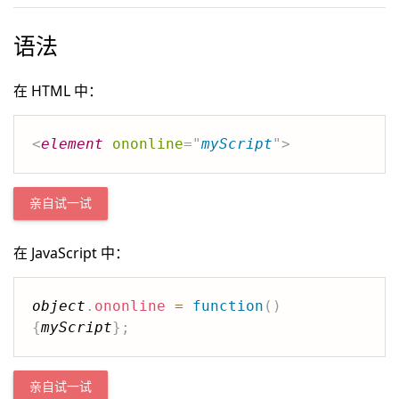
语法
在 HTML 中：
<
element
ononline
=
"
myScript
"
>
亲自试一试
在 JavaScript 中：
object
.
ononline
=
function
(
)
{
myScript
}
;
亲自试一试