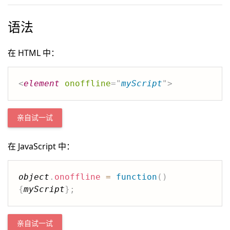
语法
在 HTML 中：
<
element
onoffline
=
"
myScript
"
>
亲自试一试
在 JavaScript 中：
object
.
onoffline
=
function
(
)
{
myScript
}
;
亲自试一试