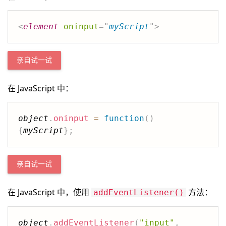
<
element
oninput
=
"
myScript
"
>
亲自试一试
在 JavaScript 中：
object
.
oninput
=
function
(
)
{
myScript
}
;
亲自试一试
在 JavaScript 中，使用
方法：
addEventListener()
object
.
addEventListener
(
"input"
,