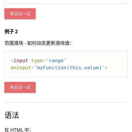
亲自试一试
例子 2
范围滑块 - 如何动态更新滑块值：
<
input
type
=
"
range
"
oninput
=
"
myFunction(this.value)
"
>
亲自试一试
语法
在 HTML 中：