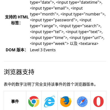
type="date">, <input type="datetime">,
<input type="email">, <input
type="month">, <input type="number">,
支持的 HTML
<input type="password">, <input
标签：
type="range">, <input type="search">,
<input type="tel">, <input type="text">,
<input type="time">, <input type="url">,
<input type="week"> 以及 <textarea>
DOM 版本：
Level 3 Events
浏览器支持
表中的数字注明了完全支持该事件的首个浏览器版本。
事件