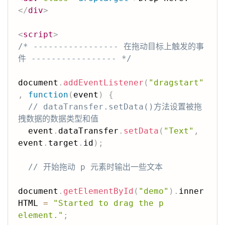
</
div
>
<
script
>
/* ----------------- 在拖动目标上触发的事
件 ----------------- */
document
.
addEventListener
(
"dragstart"
,
function
(
event
)
{
// dataTransfer.setData()方法设置被拖
拽数据的数据类型和值
  event
.
dataTransfer
.
setData
(
"Text"
,
event
.
target
.
id
)
;
// 开始拖动 p 元素时输出一些文本
document
.
getElementById
(
"demo"
)
.
inner
HTML 
=
"Started to drag the p 
element."
;