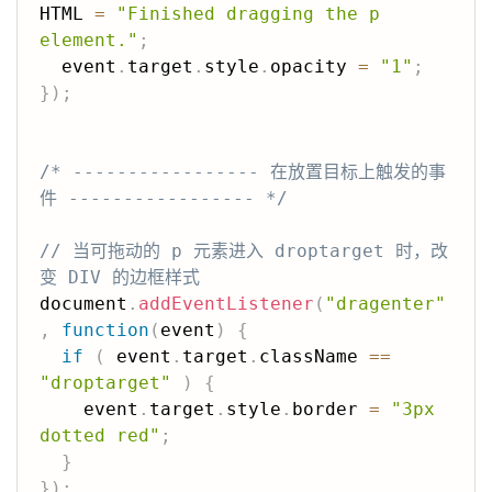
HTML 
=
"Finished dragging the p 
element."
;
  event
.
target
.
style
.
opacity 
=
"1"
;
}
)
;
/* ----------------- 在放置目标上触发的事
件 ----------------- */
// 当可拖动的 p 元素进入 droptarget 时，改
变 DIV 的边框样式
document
.
addEventListener
(
"dragenter"
,
function
(
event
)
{
if
(
 event
.
target
.
className 
==
"droptarget"
)
{
    event
.
target
.
style
.
border 
=
"3px 
dotted red"
;
}
}
)
;