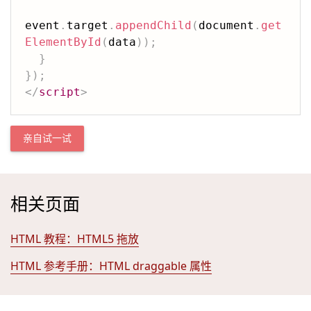
event
.
target
.
appendChild
(
document
.
get
ElementById
(
data
)
)
;
}
}
)
;
</
script
>
亲自试一试
相关页面
HTML 教程：HTML5 拖放
HTML 参考手册：HTML draggable 属性