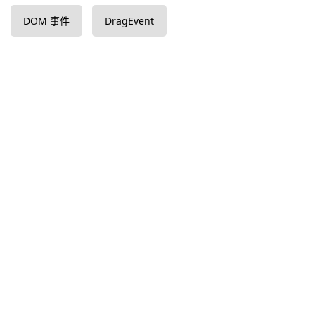
DOM 事件
DragEvent