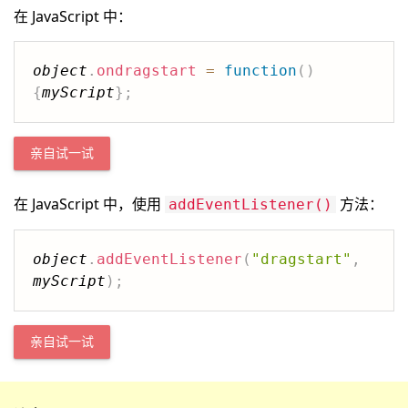
在 JavaScript 中：
object
.
ondragstart
=
function
(
)
{
myScript
}
;
亲自试一试
在 JavaScript 中，使用
方法：
addEventListener()
object
.
addEventListener
(
"dragstart"
,
myScript
)
;
亲自试一试