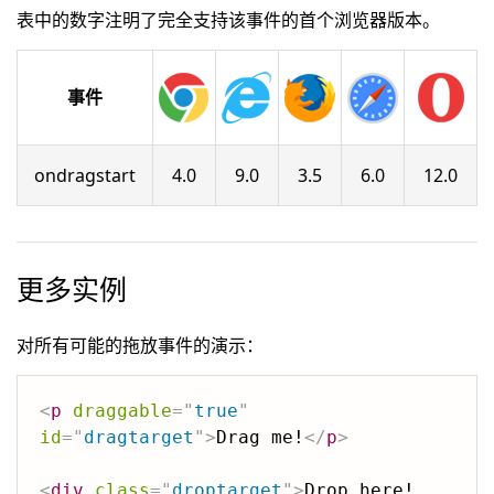
表中的数字注明了完全支持该事件的首个浏览器版本。
事件
ondragstart
4.0
9.0
3.5
6.0
12.0
更多实例
对所有可能的拖放事件的演示：
<
p
draggable
=
"
true
"
id
=
"
dragtarget
"
>
Drag me!
</
p
>
<
div
class
=
"
droptarget
"
>
Drop here!