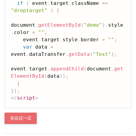
if
(
 event
.
target
.
className 
==
"droptarget"
)
{
document
.
getElementById
(
"demo"
)
.
style
.
color 
=
""
;
    event
.
target
.
style
.
border 
=
""
;
var
 data 
=
event
.
dataTransfer
.
getData
(
"Text"
)
;
event
.
target
.
appendChild
(
document
.
get
ElementById
(
data
)
)
;
}
}
)
;
</
script
>
亲自试一试