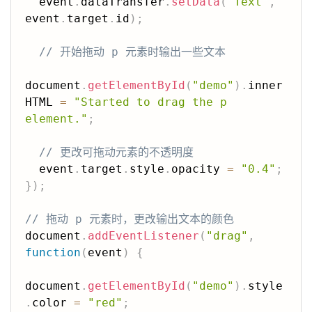
  event
.
dataTransfer
.
setData
(
"Text"
,
event
.
target
.
id
)
;
// 开始拖动 p 元素时输出一些文本
document
.
getElementById
(
"demo"
)
.
inner
HTML 
=
"Started to drag the p 
element."
;
// 更改可拖动元素的不透明度
  event
.
target
.
style
.
opacity 
=
"0.4"
;
}
)
;
// 拖动 p 元素时，更改输出文本的颜色
document
.
addEventListener
(
"drag"
,
function
(
event
)
{
document
.
getElementById
(
"demo"
)
.
style
.
color 
=
"red"
;