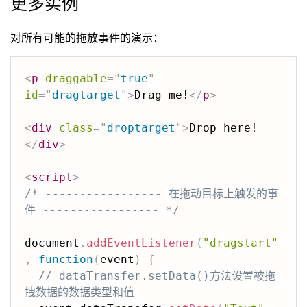
更多实例
对所有可能的拖放事件的演示：
<
p
draggable
=
"
true
"
id
=
"
dragtarget
"
>
Drag me!
</
p
>
<
div
class
=
"
droptarget
"
>
Drop here!
</
div
>
<
script
>
/* ----------------- 在拖动目标上触发的事
件 ----------------- */
document
.
addEventListener
(
"dragstart"
,
function
(
event
)
{
// dataTransfer.setData()方法设置被拖
拽数据的数据类型和值