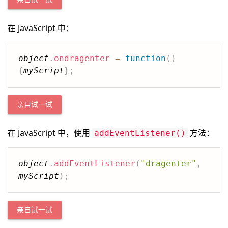
在 JavaScript 中：
object
.
ondragenter
=
function
(
)
{
myScript
}
;
亲自试一试
在 JavaScript 中，使用
方法：
addEventListener()
object
.
addEventListener
(
"dragenter"
,
myScript
)
;
亲自试一试