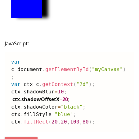
JavaScript:
var
c
=
document
.
getElementById
(
"myCanvas"
)
;
var
 ctx
=
c
.
getContext
(
"2d"
)
;
ctx
.
shadowBlur
=
10
;
ctx
.
shadowOffsetX
=
20
;
ctx
.
shadowColor
=
"black"
;
ctx
.
fillStyle
=
"blue"
;
ctx
.
fillRect
(
20
,
20
,
100
,
80
)
;