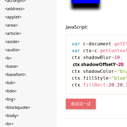
<acronym>
<address>
<applet>
<area>
JavaScript:
<article>
<aside>
var
 c
=
document
.
getE
<audio>
var
 ctx
=
c
.
getContex
ctx
.
shadowBlur
=
10
;
<b>
ctx
.
shadowOffsetY
=
20
;
<base>
ctx
.
shadowColor
=
"bl
<basefont>
ctx
.
fillStyle
=
"blue
<bdi>
ctx
.
fillRect
(
20
,
20
,
<bdo>
<big>
亲自试一试
<blockquote>
<body>
<br>