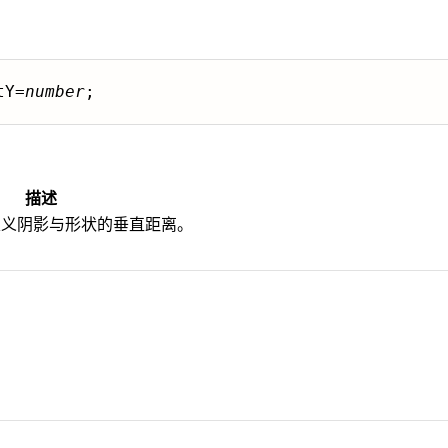
tY=
number
;
描述
定义阴影与形状的垂直距离。