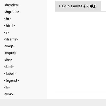
<header>
HTML5 Canvas 参考手册
<hgroup>
<hr>
<html>
<i>
<iframe>
<img>
<input>
<ins>
<kbd>
<label>
<legend>
<li>
<link>
<main>