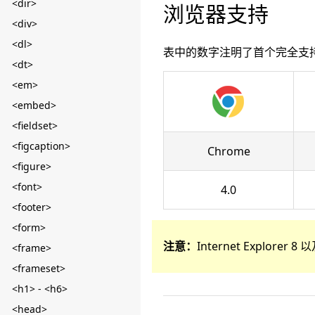
<dir>
浏览器支持
<div>
<dl>
表中的数字注明了首个完全支
<dt>
<em>
<embed>
<fieldset>
<figcaption>
Chrome
<figure>
<font>
4.0
<footer>
<form>
注意：
Internet Explore
<frame>
<frameset>
<h1> - <h6>
<head>