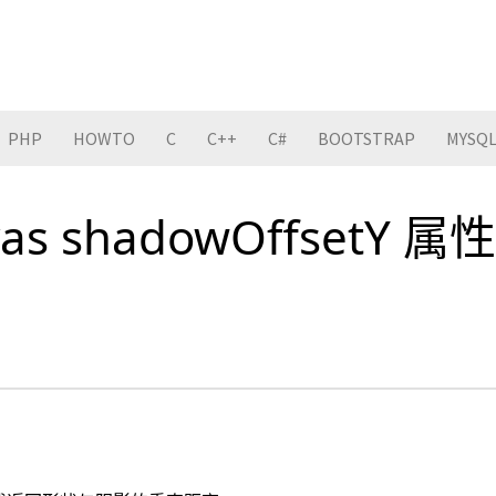
PHP
HOWTO
C
C++
C#
BOOTSTRAP
MYSQ
as shadowOffsetY 属性