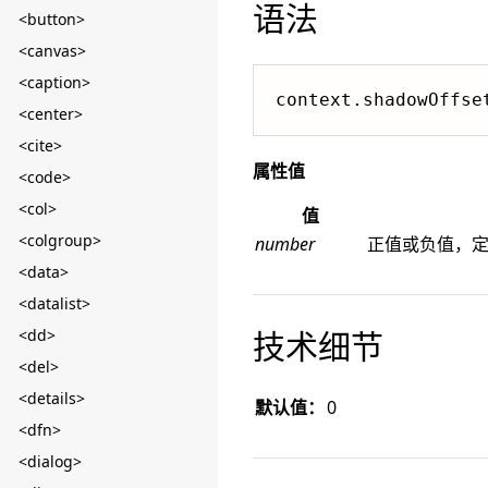
语法
<button>
<canvas>
<caption>
context.shadowOffse
<center>
<cite>
属性值
<code>
<col>
值
<colgroup>
number
正值或负值，
<data>
<datalist>
技术细节
<dd>
<del>
<details>
默认值：
0
<dfn>
<dialog>