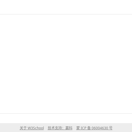
关于 W3School
技术支持：赢科
蒙 ICP 备 06004630 号