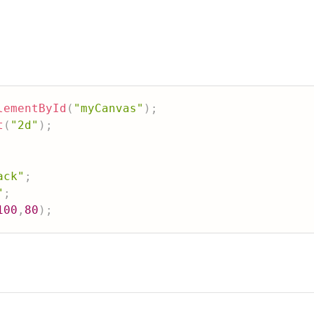
lementById
(
"myCanvas"
)
;
t
(
"2d"
)
;
ack"
;
"
;
100
,
80
)
;