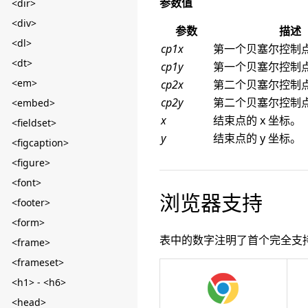
参数值
<dir>
<div>
参数
描述
<dl>
cp1x
第一个贝塞尔控制点
<dt>
cp1y
第一个贝塞尔控制点
<em>
cp2x
第二个贝塞尔控制点
cp2y
第二个贝塞尔控制点
<embed>
x
结束点的 x 坐标。
<fieldset>
y
结束点的 y 坐标。
<figcaption>
<figure>
<font>
浏览器支持
<footer>
<form>
表中的数字注明了首个完全支
<frame>
<frameset>
<h1> - <h6>
<head>