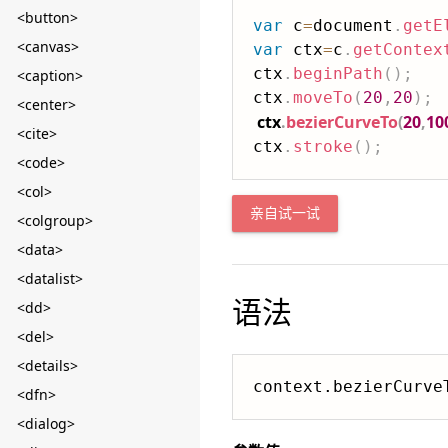
<button>
var
 c
=
document
.
getE
<canvas>
var
 ctx
=
c
.
getContex
ctx
.
beginPath
(
)
;
<caption>
ctx
.
moveTo
(
20
,
20
)
;
<center>
ctx
.
bezierCurveTo
(
20
,
10
<cite>
ctx
.
stroke
(
)
;
<code>
<col>
亲自试一试
<colgroup>
<data>
<datalist>
语法
<dd>
<del>
<details>
context.bezierCurve
<dfn>
<dialog>