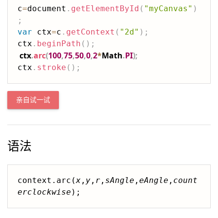
c
=
document
.
getElementById
(
"myCanvas"
)
;
var
 ctx
=
c
.
getContext
(
"2d"
)
;
ctx
.
beginPath
(
)
;
ctx
.
arc
(
100
,
75
,
50
,
0
,
2
*
Math
.
PI
)
;
ctx
.
stroke
(
)
;
亲自试一试
语法
context.arc(
x
,
y
,
r
,
sAngle
,
eAngle
,
count
erclockwise
);