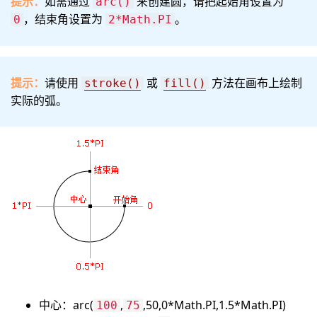
提示：
如需通过
来创建圆，请把起始角设置为
arc()
，结束角设置为
。
0
2*Math.PI
提示：
请使用
或
方法在画布上绘制
stroke()
fill()
实际的弧。
中心：arc(
,
,50,0*Math.PI,1.5*Math.PI)
100
75