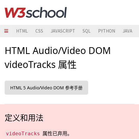
HTML
CSS
JAVASCRIPT
SQL
PYTHON
JAVA
HTML Audio/Video DOM
videoTracks 属性
HTML 5 Audio/Video DOM 参考手册
定义和用法
属性已弃用。
videoTracks