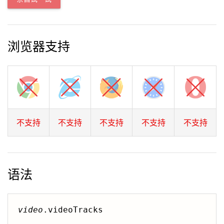
浏览器支持
不支持
不支持
不支持
不支持
不支持
语法
video
.videoTracks