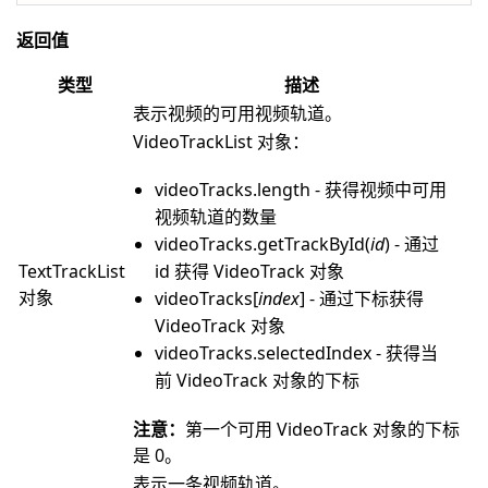
返回值
类型
描述
表示视频的可用视频轨道。
VideoTrackList 对象：
videoTracks.length - 获得视频中可用
视频轨道的数量
videoTracks.getTrackById(
id
) - 通过
TextTrackList
id 获得 VideoTrack 对象
对象
videoTracks[
index
] - 通过下标获得
VideoTrack 对象
videoTracks.selectedIndex - 获得当
前 VideoTrack 对象的下标
注意：
第一个可用 VideoTrack 对象的下标
是 0。
表示一条视频轨道。