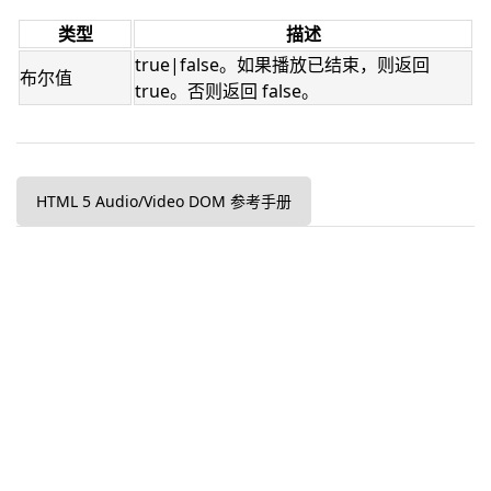
类型
描述
true|false。如果播放已结束，则返回
布尔值
true。否则返回 false。
HTML 5 Audio/Video DOM 参考手册