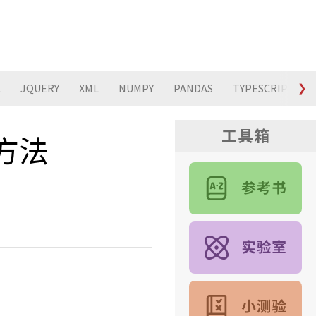
L
JQUERY
XML
NUMPY
PANDAS
TYPESCRIPT
❯
) 方法