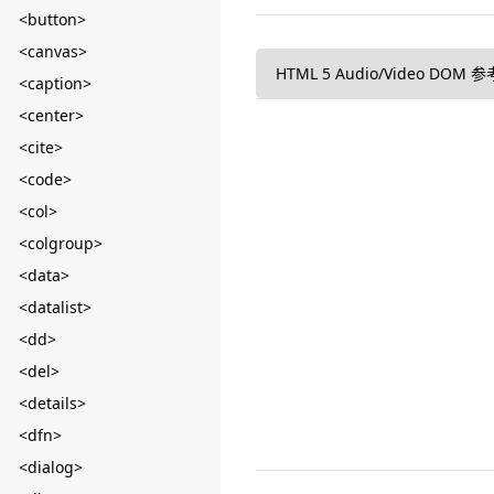
<button>
<canvas>
HTML 5 Audio/Video DOM
<caption>
<center>
<cite>
<code>
<col>
<colgroup>
<data>
<datalist>
<dd>
<del>
<details>
<dfn>
<dialog>