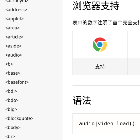
<acronym>
浏览器支持
<address>
<applet>
表中的数字注明了首个完全支
<area>
<article>
<aside>
<audio>
<b>
支持
<base>
<basefont>
<bdi>
语法
<bdo>
<big>
<blockquote>
audio|video.load()
<body>
<br>