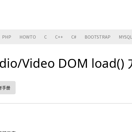
PHP
HOWTO
C
C++
C#
BOOTSTRAP
MYSQ
dio/Video DOM load(
 参考手册