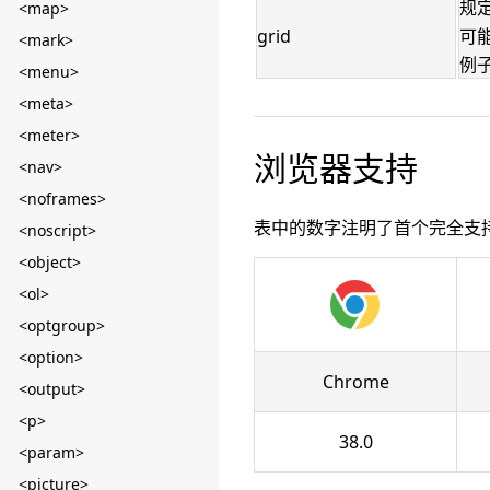
规
<map>
grid
可能
<mark>
例子：
<menu>
<meta>
<meter>
浏览器支持
<nav>
<noframes>
表中的数字注明了首个完全支
<noscript>
<object>
<ol>
<optgroup>
<option>
Chrome
<output>
<p>
38.0
<param>
<picture>