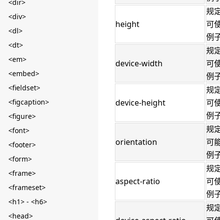
<dir>
规
<div>
height
可使
<dl>
例子：
<dt>
规
<em>
device-width
可使
<embed>
例子：
<fieldset>
规
<figcaption>
device-height
可使
例子：
<figure>
规
<font>
orientation
可能的
<footer>
例子：
<form>
规
<frame>
aspect-ratio
可使
<frameset>
例子：
<h1> - <h6>
规定
<head>