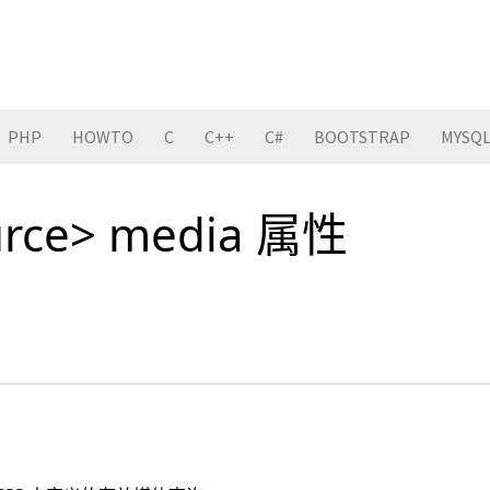
PHP
HOWTO
C
C++
C#
BOOTSTRAP
MYSQ
urce> media 属性