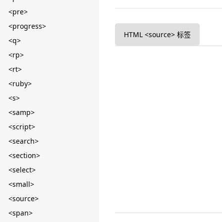
<pre>
<progress>
HTML <source> 标签
<q>
<rp>
<rt>
<ruby>
<s>
<samp>
<script>
<search>
<section>
<select>
<small>
<source>
<span>