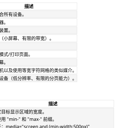
描述
合所有设备。
器。
装置。
（小屏幕、有限的带宽）。
模式/打印页面。
幕。
机以及使用等宽字符网格的类似媒介。
设备（低分辨率、有限的分页能力）。
描述
定目标显示区域的宽度。
用 "min-" 和 "max-" 前缀。
media="screen and (min-width:500px)"