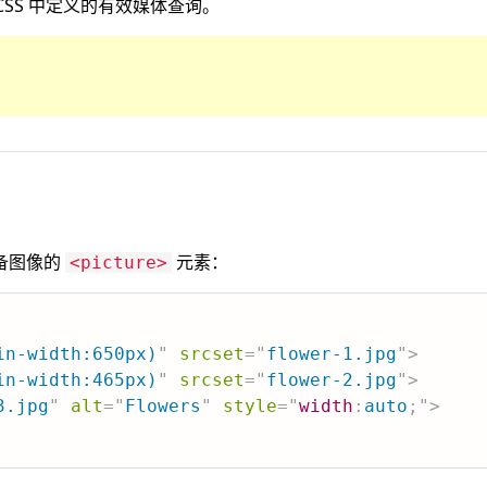
CSS 中定义的有效媒体查询。
。
备图像的
元素：
<picture>
in-width:650px)
"
srcset
=
"
flower-1.jpg
"
>
in-width:465px)
"
srcset
=
"
flower-2.jpg
"
>
3.jpg
"
alt
=
"
Flowers
"
style
=
"
width
:
auto
;
"
>