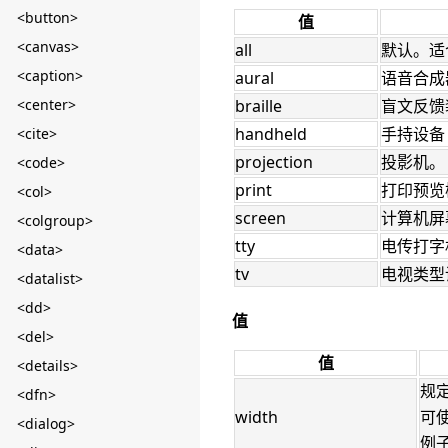
<button>
值
<canvas>
all
默认。适
<caption>
aural
语音合成
<center>
braille
盲文反馈
handheld
手持设备
<cite>
projection
投影机。
<code>
print
打印预览
<col>
screen
计算机屏
<colgroup>
tty
电传打字
<data>
tv
电视类型
<datalist>
<dd>
值
<del>
值
<details>
规
<dfn>
width
可使
<dialog>
例子：