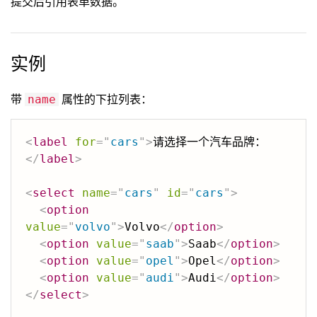
提交后引用表单数据。
实例
带
属性的下拉列表：
name
<
label
for
=
"
cars
"
>
请选择一个汽车品牌：
</
label
>
<
select
name
=
"
cars
"
id
=
"
cars
"
>
<
option
value
=
"
volvo
"
>
Volvo
</
option
>
<
option
value
=
"
saab
"
>
Saab
</
option
>
<
option
value
=
"
opel
"
>
Opel
</
option
>
<
option
value
=
"
audi
"
>
Audi
</
option
>
</
select
>