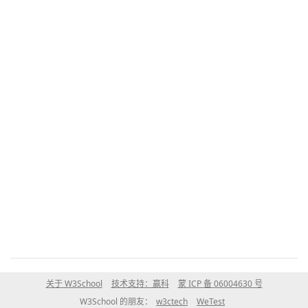
关于 W3School
技术支持：赢科
蒙 ICP 备 06004630 号
W3School 的朋友：
w3ctech
WeTest