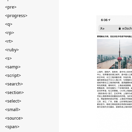
<pre>
<progress>
<q>
<rp>
<rt>
<ruby>
<s>
<samp>
<script>
<search>
<section>
<select>
<small>
<source>
<span>