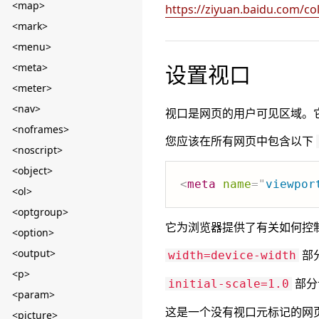
<map>
https://ziyuan.baidu.com/col
<mark>
<menu>
设置视口
<meta>
<meter>
<nav>
视口是网页的用户可见区域。它
<noframes>
您应该在所有网页中包含以下
<noscript>
<object>
<
meta
name
=
"
viewpor
<ol>
<optgroup>
它为浏览器提供了有关如何控
<option>
<output>
部
width=device-width
<p>
部分
initial-scale=1.0
<param>
这是一个没有视口元标记的网
<picture>