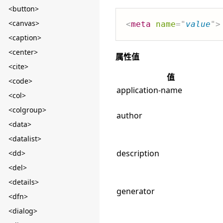
<button>
<canvas>
<
meta
name
=
"
value
"
>
<caption>
<center>
属性值
<cite>
值
<code>
application-name
<col>
<colgroup>
author
<data>
<datalist>
description
<dd>
<del>
<details>
generator
<dfn>
<dialog>