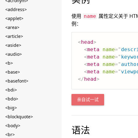
<acronym>
<address>
使用
属性定义关于 H
name
<applet>
例：
<area>
<article>
<
head
>
<aside>
<
meta
name
=
"
descr
<audio>
<
meta
name
=
"
keywo
<b>
<
meta
name
=
"
autho
<
meta
name
=
"
viewp
<base>
</
head
>
<basefont>
<bdi>
<bdo>
亲自试一试
<big>
<blockquote>
<body>
语法
<br>