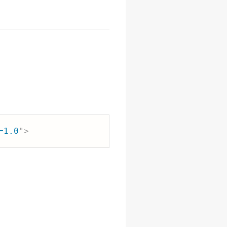
=1.0
"
>