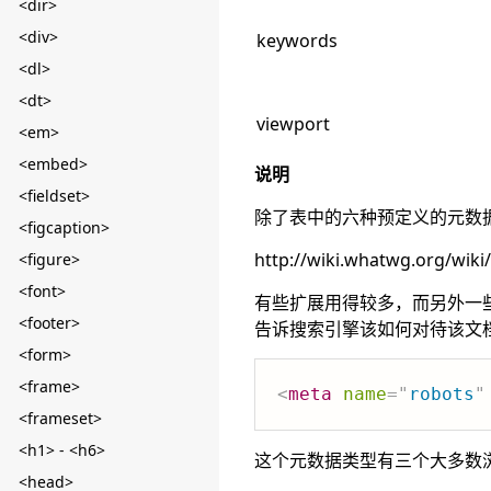
<dir>
<div>
keywords
<dl>
<dt>
viewport
<em>
<embed>
说明
<fieldset>
除了表中的六种预定义的元数
<figcaption>
http://wiki.whatwg.org/wik
<figure>
<font>
有些扩展用得较多，而另外一些
<footer>
告诉搜索引擎该如何对待该文
<form>
<frame>
<
meta
name
=
"
robots
"
<frameset>
<h1> - <h6>
这个元数据类型有三个大多数
<head>