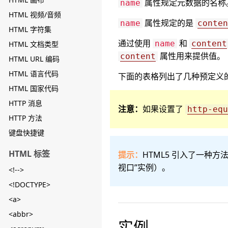
属性规定元数据的名称
name
HTML 视频/音频
属性规定的是
name
conten
HTML 字符集
通过使用
和
name
content
HTML 文档类型
属性用来提供值。
content
HTML URL 编码
HTML 语言代码
下面的表格列出了几种预定义
HTML 国家代码
HTTP 消息
注意：
如果设置了
http-equ
HTTP 方法
键盘快捷键
HTML 标签
提示：
HTML5 引入了一种
视口”实例）。
<!-->
<!DOCTYPE>
<a>
<abbr>
实例