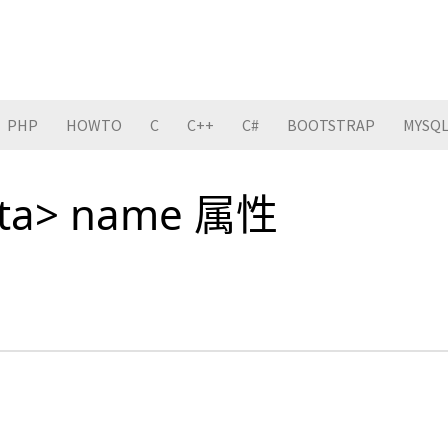
PHP
HOWTO
C
C++
C#
BOOTSTRAP
MYSQ
ta> name 属性