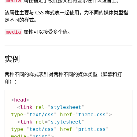
属性指定了被链接文档将显示在什么设备上。
media
该属性主要与 CSS 样式表一起使用，为不同的媒体类型指
定不同的样式。
属性可以接受多个值。
media
实例
两种不同的样式表针对两种不同的媒体类型（屏幕和打
印）：
<
head
>
<
link
rel
=
"
stylesheet
"
type
=
"
text/css
"
href
=
"
theme.css
"
>
<
link
rel
=
"
stylesheet
"
type
=
"
text/css
"
href
=
"
print.css
"
media
=
"
print
"
>