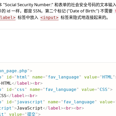
cial Security Number:" 和表单的社会安全号码的文本输入控件
d 一样，都是 SSN。第二个标记 ("Date of Birth:") 不需要
标签中放入
标签来隐式地连接起来的。
label>
<input>
on_page.php
"
>
o
"
id
=
"
html
"
name
=
"
fav_language
"
value
=
"
HTML
"
>
HTML
</
label
>
<
br
>
o
"
id
=
"
css
"
name
=
"
fav_language
"
value
=
"
CSS
"
>
CSS
</
label
>
<
br
>
o
"
id
=
"
javascript
"
name
=
"
fav_language
"
value
=
cript
"
>
JavaScript
</
label
>
<
br
>
<
br
>
it
"
value
=
"
提交
"
>