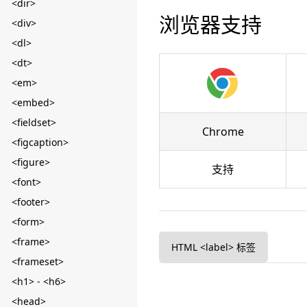
<dir>
浏览器支持
<div>
<dl>
<dt>
<em>
<embed>
<fieldset>
Chrome
<figcaption>
<figure>
支持
<font>
<footer>
<form>
<frame>
HTML <label> 标签
<frameset>
<h1> - <h6>
<head>