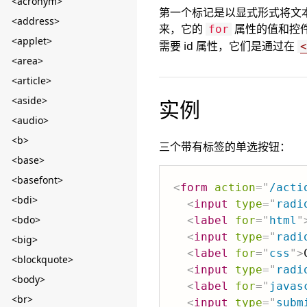
<acronym>
第一个标记是以显式形式将文本 "So
<address>
来，它的
属性的值和控件的 i
for
<applet>
需要 id 属性，它们是通过在
<
<area>
<article>
<aside>
实例
<audio>
<b>
三个带有标签的单选按钮：
<base>
<basefont>
<
form
action
=
"
/acti
<bdi>
<
input
type
=
"
radi
<bdo>
<
label
for
=
"
html
"
<
input
type
=
"
radi
<big>
<
label
for
=
"
css
"
>
<blockquote>
<
input
type
=
"
radi
<body>
<
label
for
=
"
javas
<br>
<
input
type
=
"
subm