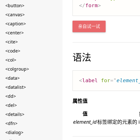
<button>
</
form
>
<canvas>
<caption>
亲自试一试
<center>
<cite>
<code>
语法
<col>
<colgroup>
<data>
<
label
for
=
"
element
<datalist>
<dd>
属性值
<del>
值
<details>
element_id
标签绑定的元素的 i
<dfn>
<dialog>