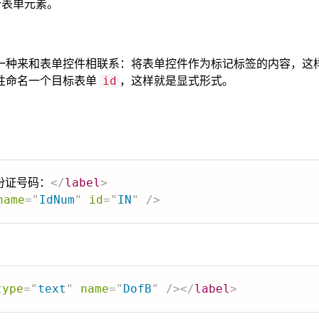
个表单元素。
一种来和表单控件相联系：将表单控件作为标记标签的内容，这
性命名一个目标表单
，这样就是显式形式。
id
份证号码：
</
label
>
name
=
"
IdNum
"
id
=
"
IN
"
/>
type
=
"
text
"
name
=
"
DofB
"
/>
</
label
>