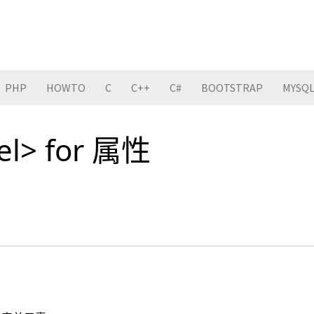
PHP
HOWTO
C
C++
C#
BOOTSTRAP
MYSQ
el> for 属性