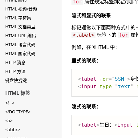
属性规定标签绑定到哪
for
HTML 视频/音频
隐式和显式的联系
HTML 字符集
HTML 文档类型
标记通常以下面两种方式中的
标签下的
属
<label>
for
HTML URL 编码
HTML 语言代码
例如，在 XHTML 中：
HTML 国家代码
显式的联系：
HTTP 消息
HTTP 方法
<
label
for
=
"
SSN
"
>
身
键盘快捷键
<
input
type
=
"
text
"
HTML 标签
<!-->
隐式的联系：
<!DOCTYPE>
<a>
<
label
>
生日：
<
input
<abbr>