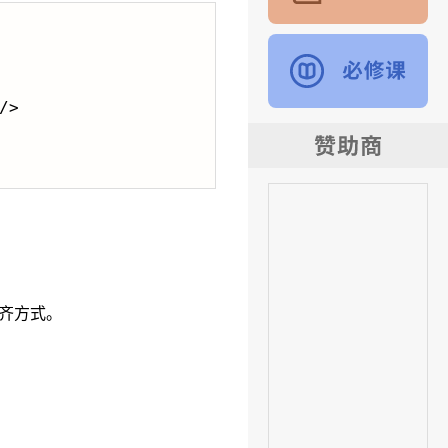
/>

的对齐方式。