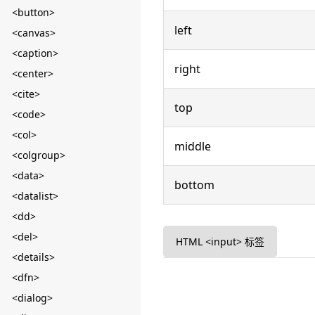
<button>
left
<canvas>
<caption>
right
<center>
<cite>
top
<code>
<col>
middle
<colgroup>
<data>
bottom
<datalist>
<dd>
<del>
HTML <input> 标签
<details>
<dfn>
<dialog>