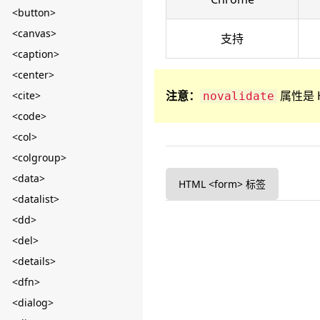
<button>
<canvas>
支持
<caption>
<center>
注意：
属性是 
<cite>
novalidate
<code>
<col>
<colgroup>
<data>
HTML <form> 标签
<datalist>
<dd>
<del>
<details>
<dfn>
<dialog>