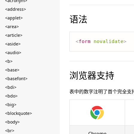
<acronym>
<address>
语法
<applet>
<area>
<article>
<
form
novalidate
>
<aside>
<audio>
<b>
<base>
浏览器支持
<basefont>
<bdi>
表中的数字注明了首个完全支
<bdo>
<big>
<blockquote>
<body>
<br>
Chrome