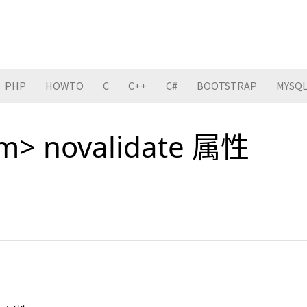
PHP
HOWTO
C
C++
C#
BOOTSTRAP
MYSQ
m> novalidate 属性