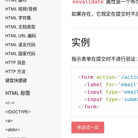
属性是一个布
novalidate
HTML 视频/音频
如果存在，它规定在提交时不
HTML 字符集
HTML 文档类型
HTML URL 编码
实例
HTML 语言代码
HTML 国家代码
指示表单在提交时不进行验证
HTTP 消息
HTTP 方法
<
form
action
=
"
/acti
键盘快捷键
<
label
for
=
"
email
<
input
type
=
"
emai
HTML 标签
<
input
type
=
"
subm
<!-->
</
form
>
<!DOCTYPE>
<a>
亲自试一试
<abbr>