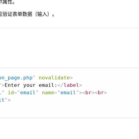
尔属性。
应验证表单数据（输入）。
：
on_page.php
"
novalidate
>
"
>
Enter your email:
</
label
>
l
"
id
=
"
email
"
name
=
"
email
"
>
<
br
>
<
br
>
it
"
>