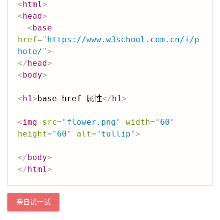
<
html
>
<
head
>
<
base
href
=
"
https://www.w3school.com.cn/i/p
hoto/
"
>
</
head
>
<
body
>
<
h1
>
base href 属性
</
h1
>
<
img
src
=
"
flower.png
"
width
=
"
60
"
height
=
"
60
"
alt
=
"
tullip
"
>
</
body
>
</
html
>
亲自试一试