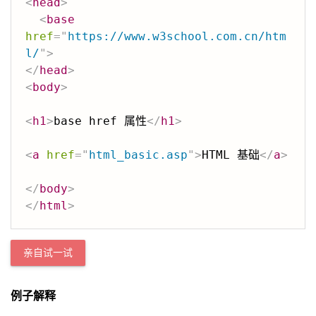
<
head
>
<
base
href
=
"
https://www.w3school.com.cn/htm
l/
"
>
</
head
>
<
body
>
<
h1
>
base href 属性
</
h1
>
<
a
href
=
"
html_basic.asp
"
>
HTML 基础
</
a
>
</
body
>
</
html
>
亲自试一试
例子解释