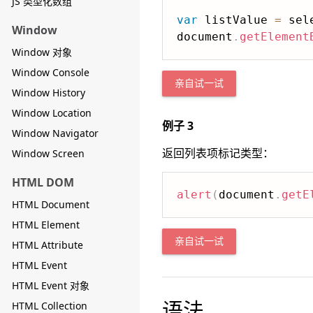
JS 类型化数组
var
 listValue 
=
 sel
Window
document
.
getElement
Window 对象
Window Console
亲自试一试
Window History
Window Location
例子 3
Window Navigator
返回列表项标记类型：
Window Screen
HTML DOM
alert
(
document
.
getE
HTML Document
HTML Element
亲自试一试
HTML Attribute
HTML Event
HTML Event 对象
语法
HTML Collection