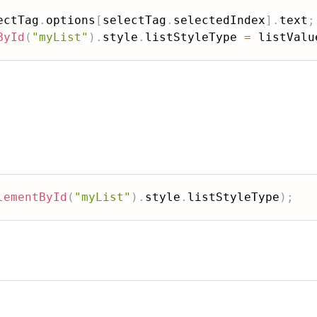
ectTag
.
options
[
selectTag
.
selectedIndex
]
.
text
;
ById
(
"myList"
)
.
style
.
listStyleType 
=
 listValu
lementById
(
"myList"
)
.
style
.
listStyleType
)
;