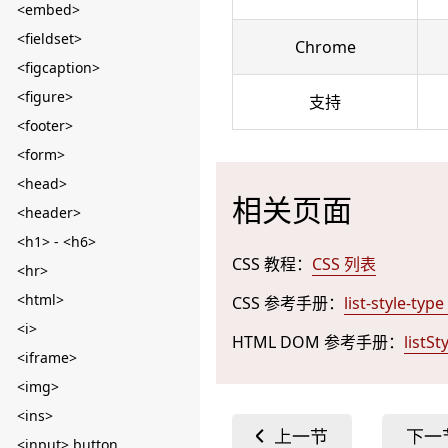
<embed>
<fieldset>
Chrome
<figcaption>
<figure>
支持
<footer>
<form>
<head>
相关页面
<header>
<h1> - <h6>
CSS 教程：
CSS 列表
<hr>
<html>
CSS 参考手册：
list-style-ty
<i>
HTML DOM 参考手册：
listS
<iframe>
<img>
<ins>
<input> button