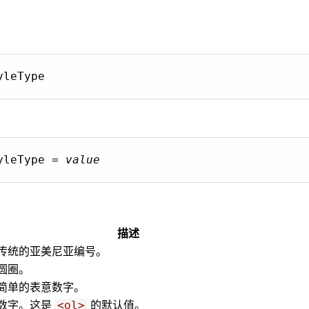
：
yleType
：
yleType = 
value
描述
传统的亚美尼亚编号。
圆圈。
简单的表意数字。
数字。这是
的默认值。
<ol>