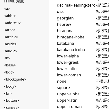
HTML 对象
decimal-leading-zero
标记是
<a>
disc
标记是
<abbr>
georgian
标记是
<address>
hebrew
标记是
<area>
hiragana
标记是
hiragana-iroha
标记是传
<article>
katakana
标记是
<aside>
katakana-iroha
标记是传
<audio>
lower-alpha
标记是
<b>
lower-greek
标记是
<base>
lower-latin
标记是
<bdo>
lower-roman
标记是小
<blockquote>
none
不显示
<body>
square
标记是
<br>
upper-alpha
标记是
upper-latin
标记是
<button>
upper-roman
标记是大
<canvas>