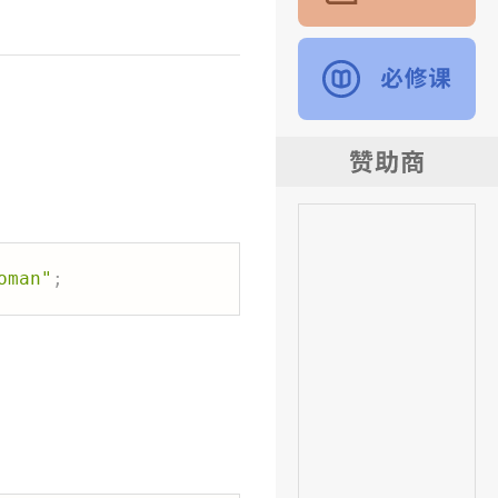
oman"
;