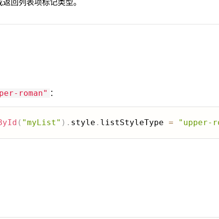
或返回列表项标记类型。
：
per-roman"
ById
(
"myList"
)
.
style
.
listStyleType 
=
"upper-r