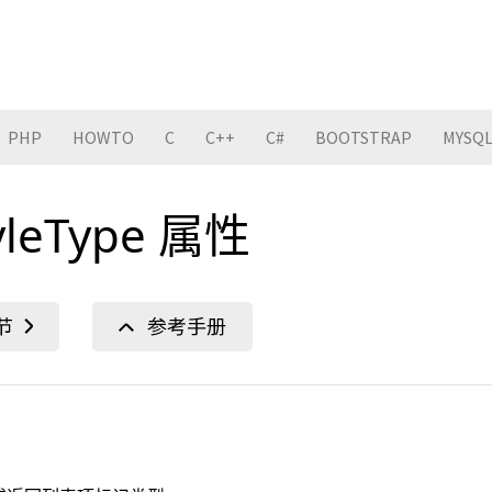
PHP
HOWTO
C
C++
C#
BOOTSTRAP
MYSQ
StyleType 属性