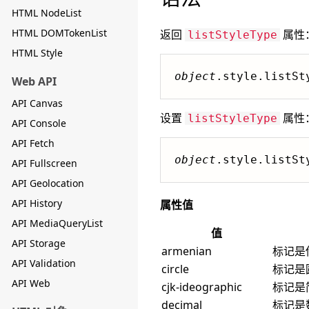
HTML NodeList
HTML DOMTokenList
返回
属性
listStyleType
HTML Style
object
.style.listSt
Web API
API Canvas
设置
属性
listStyleType
API Console
API Fetch
object
.style.listSt
API Fullscreen
API Geolocation
API History
属性值
API MediaQueryList
值
API Storage
armenian
标记是
API Validation
circle
标记是
API Web
cjk-ideographic
标记是
decimal
标记是