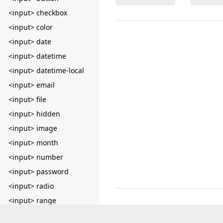
<input> checkbox
<input> color
<input> date
<input> datetime
<input> datetime-local
<input> email
<input> file
<input> hidden
<input> image
<input> month
<input> number
<input> password
<input> radio
<input> range
<input> reset