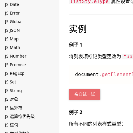
属性设置
listStyleType
JS Date
JS Error
JS Global
实例
JS JSON
JS Map
例子 1
JS Math
JS Number
将列表项标记类型更改为
"up
JS Promise
JS RegExp
document
.
getElement
JS Set
JS String
亲自试一试
JS 对象
JS 运算符
例子 2
JS 运算符优先级
所有不同的列表样式类型：
JS 语句