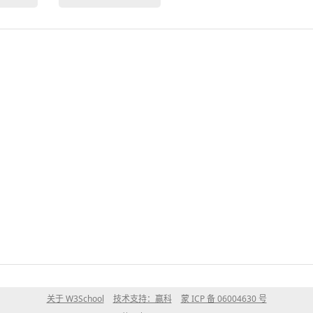
关于 W3School
技术支持：赢科
蒙 ICP 备 06004630 号