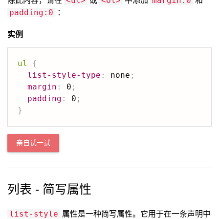
除此内容，请在
或
中添加
和
<ul>
<ol>
margin:0
：
padding:0
实例
ul
{
list-style-type
:
 none
;
margin
:
 0
;
padding
:
 0
;
}
亲自试一试
列表 - 简写属性
属性是一种简写属性。它用于在一条声明中
list-style