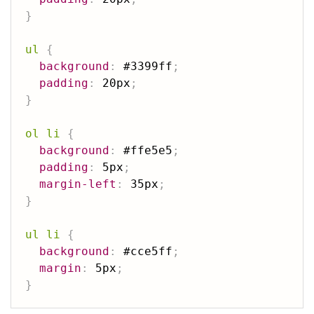
}
ul
{
background
:
 #3399ff
;
padding
:
 20px
;
}
ol li
{
background
:
 #ffe5e5
;
padding
:
 5px
;
margin-left
:
 35px
;
}
ul li
{
background
:
 #cce5ff
;
margin
:
 5px
;
}