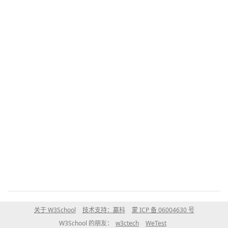
关于 W3School
技术支持：赢科
蒙 ICP 备 06004630 号
W3School 的朋友：
w3ctech
WeTest