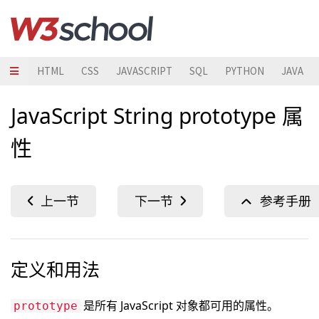
HTML
CSS
JAVASCRIPT
SQL
PYTHON
JAVA
JavaScript String prototype 属
性
定义和用法
是所有 JavaScript 对象都可用的属性。
prototype