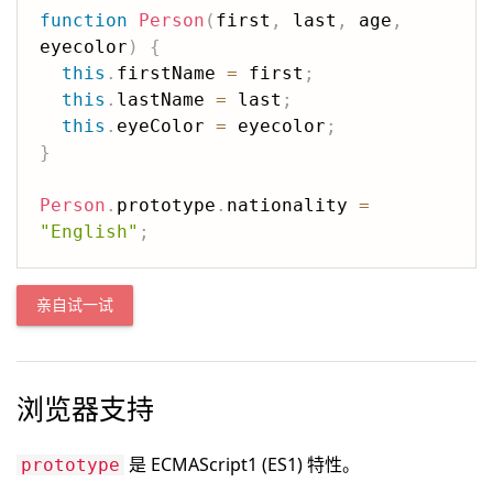
function
Person
(
first
,
 last
,
 age
,
eyecolor
)
{
this
.
firstName 
=
 first
;
this
.
lastName 
=
 last
;
this
.
eyeColor 
=
 eyecolor
;
}
Person
.
prototype
.
nationality 
=
"English"
;
亲自试一试
浏览器支持
是 ECMAScript1 (ES1) 特性。
prototype