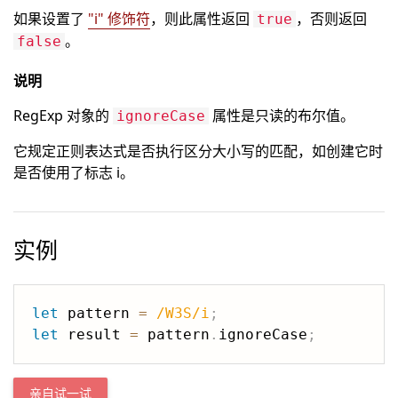
如果设置了
"i" 修饰符
，则此属性返回
，否则返回
true
。
false
说明
RegExp 对象的
属性是只读的布尔值。
ignoreCase
它规定正则表达式是否执行区分大小写的匹配，如创建它时
是否使用了标志 i。
实例
let
 pattern 
=
/
W3S
/
i
;
let
 result 
=
 pattern
.
ignoreCase
;
亲自试一试