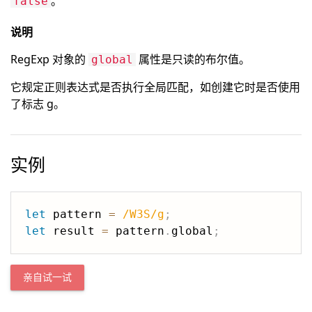
。
false
说明
RegExp 对象的
属性是只读的布尔值。
global
它规定正则表达式是否执行全局匹配，如创建它时是否使用
了标志 g。
实例
let
 pattern 
=
/
W3S
/
g
;
let
 result 
=
 pattern
.
global
;
亲自试一试