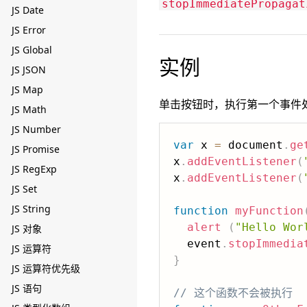
stopImmediatePropagat
JS Date
JS Error
JS Global
实例
JS JSON
JS Map
单击按钮时，执行第一个事件
JS Math
JS Number
var
 x 
=
 document
.
ge
JS Promise
x
.
addEventListener
(
JS RegExp
x
.
addEventListener
(
JS Set
JS String
function
myFunction
alert
(
"Hello Wor
JS 对象
  event
.
stopImmedia
JS 运算符
}
JS 运算符优先级
JS 语句
// 这个函数不会被执行