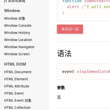
JS 类型化数组
function
someOtherF
alert
(
"I will no
Window
}
Window 对象
Window Console
亲自试一试
Window History
Window Location
Window Navigator
语法
Window Screen
HTML DOM
event
.
stopImmediate
HTML Document
HTML Element
HTML Attribute
参数
HTML Event
无
HTML Event 对象
HTML Collection