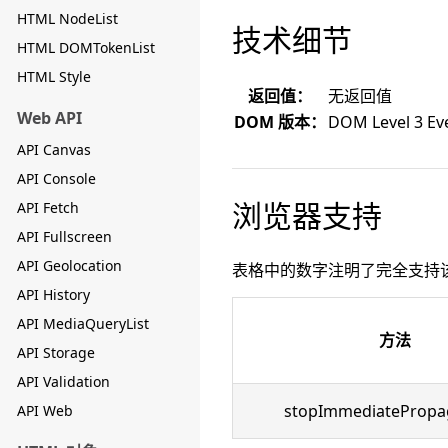
HTML NodeList
技术细节
HTML DOMTokenList
HTML Style
返回值：
无返回值
Web API
DOM 版本：
DOM Level 3 Ev
API Canvas
API Console
浏览器支持
API Fetch
API Fullscreen
API Geolocation
表格中的数字注明了完全支持
API History
API MediaQueryList
方法
API Storage
API Validation
stopImmediatePropag
API Web