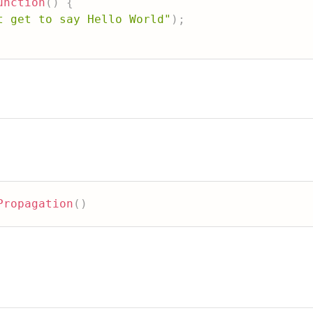
unction
(
)
{
t get to say Hello World"
)
;
Propagation
(
)