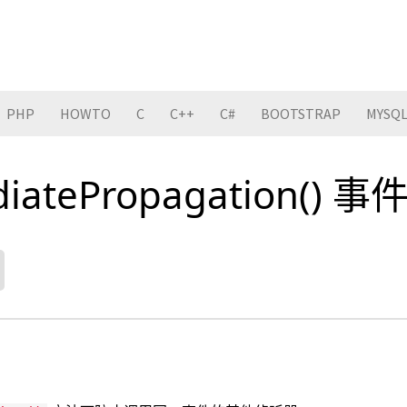
PHP
HOWTO
C
C++
C#
BOOTSTRAP
MYSQ
diatePropagation() 