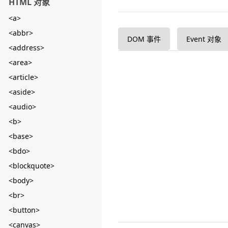
HTML 对象
<a>
<abbr>
DOM 事件
Event 对象
<address>
<area>
<article>
<aside>
<audio>
<b>
<base>
<bdo>
<blockquote>
<body>
<br>
<button>
<canvas>