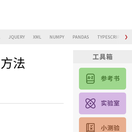
L
JQUERY
XML
NUMPY
PANDAS
TYPESCRIPT
❯
事件方法