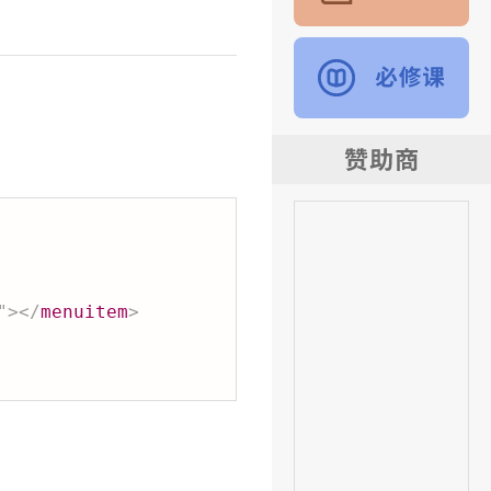
"
>
</
menuitem
>