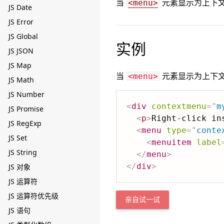
当
元素显示为上下
<menu>
JS Date
JS Error
JS Global
实例
JS JSON
JS Map
当
元素显示为上下文菜单
<menu>
JS Math
JS Number
<
div
contextmenu
=
"
m
JS Promise
<
p
>
Right-click in
JS RegExp
<
menu
type
=
"
conte
JS Set
<
menuitem
label
JS String
</
menu
>
</
div
>
JS 对象
JS 运算符
JS 运算符优先级
亲自试一试
JS 语句