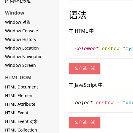
JS 类型化数组
语法
Window
Window 对象
在 HTML 中：
Window Console
Window History
Window Location
<
element
onshow
=
"
my
Window Navigator
Window Screen
亲自试一试
HTML DOM
在 JavaScript 中：
HTML Document
HTML Element
object
.
onshow
=
fun
HTML Attribute
HTML Event
HTML Event 对象
亲自试一试
HTML Collection