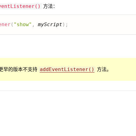
方法：
ventListener()
ener
(
"show"
,
myScript
)
;
r 8 或更早的版本不支持
方法。
addEventListener()