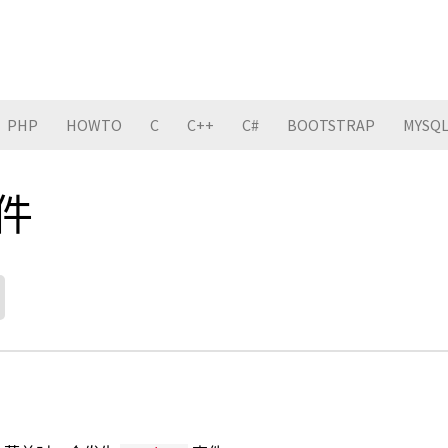
PHP
HOWTO
C
C++
C#
BOOTSTRAP
MYSQ
事件