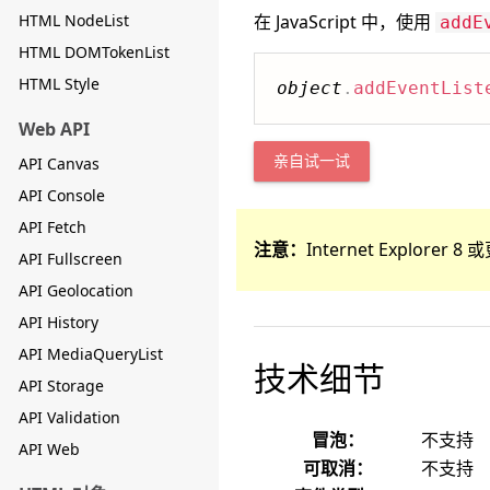
HTML NodeList
在 JavaScript 中，使用
addE
HTML DOMTokenList
HTML Style
object
.
addEventList
Web API
API Canvas
亲自试一试
API Console
API Fetch
注意：
Internet Explore
API Fullscreen
API Geolocation
API History
API MediaQueryList
技术细节
API Storage
API Validation
冒泡：
不支持
API Web
可取消：
不支持