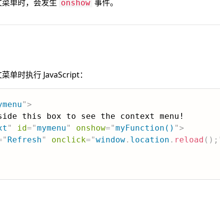
文菜单时，会发生
事件。
onshow
时执行 JavaScript：
ymenu
"
>
side this box to see the context menu!

xt
"
id
=
"
mymenu
"
onshow
=
"
myFunction()
"
>
=
"
Refresh
"
onclick
=
"
window
.
location
.
reload
(
)
;