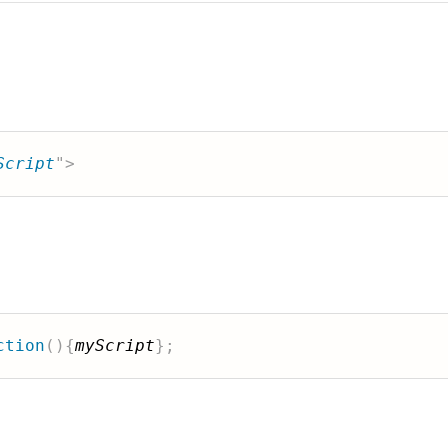
Script
"
>
ction
(
)
{
myScript
}
;