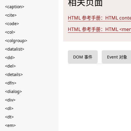
相关页面
<caption>
<cite>
HTML 参考手册：HTML conte
<code>
HTML 参考手册：HTML <me
<col>
<colgroup>
<datalist>
DOM 事件
Event 对象
<dd>
<del>
<details>
<dfn>
<dialog>
<div>
<dl>
<dt>
<em>