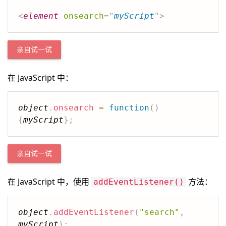
<
element
onsearch
=
"
myScript
"
>
亲自试一试
在 JavaScript 中：
object
.
onsearch
=
function
(
)
{
myScript
}
;
亲自试一试
在 JavaScript 中，使用
方法：
addEventListener()
object
.
addEventListener
(
"search"
,
myScript
)
;