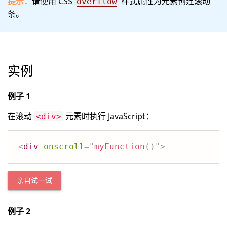
提示：
请使用 CSS
样式属性为元素创建滚动
overflow
条。
实例
例子 1
在滚动
元素时执行 JavaScript：
<div>
<
div
onscroll
=
"
myFunction
(
)
"
>
亲自试一试
例子 2