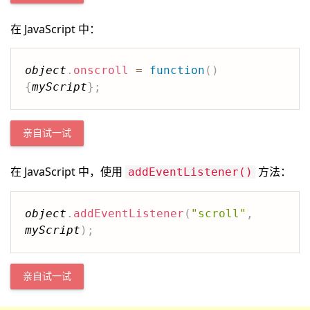
在 JavaScript 中：
object
.
onscroll
=
function
(
)
{
myScript
}
;
亲自试一试
在 JavaScript 中，使用
方法：
addEventListener()
object
.
addEventListener
(
"scroll"
,
myScript
)
;
亲自试一试