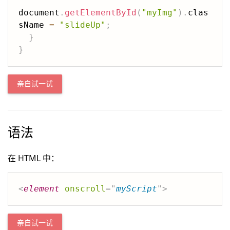
document
.
getElementById
(
"myImg"
)
.
clas
sName 
=
"slideUp"
;
}
}
亲自试一试
语法
在 HTML 中：
<
element
onscroll
=
"
myScript
"
>
亲自试一试