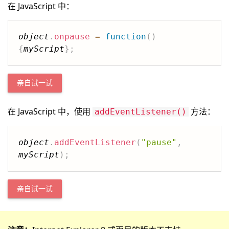
在 JavaScript 中：
object
.
onpause
=
function
(
)
{
myScript
}
;
亲自试一试
在 JavaScript 中，使用
方法：
addEventListener()
object
.
addEventListener
(
"pause"
,
myScript
)
;
亲自试一试