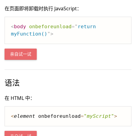
在页面即将卸载时执行 JavaScript：
<
body
onbeforeunload
=
"
return 
myFunction()
"
>
亲自试一试
语法
在 HTML 中：
<
element
 onbeforeunload
=
"
myScript
"
>