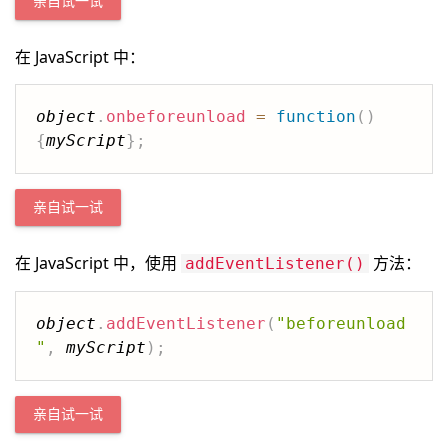
亲自试一试
在 JavaScript 中：
object
.
onbeforeunload
=
function
(
)
{
myScript
}
;
亲自试一试
在 JavaScript 中，使用
方法：
addEventListener()
object
.
addEventListener
(
"beforeunload
"
,
myScript
)
;
亲自试一试