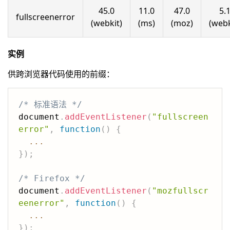
45.0
11.0
47.0
5.
fullscreenerror
(webkit)
(ms)
(moz)
(webk
实例
供跨浏览器代码使用的前缀：
/* 标准语法 */
document
.
addEventListener
(
"fullscreen
error"
,
function
(
)
{
...
}
)
;
/* Firefox */
document
.
addEventListener
(
"mozfullscr
eenerror"
,
function
(
)
{
...
}
)
;