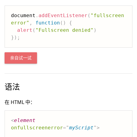
document
.
addEventListener
(
"fullscreen
error"
,
function
(
)
{
alert
(
"Fullscreen denied"
)
}
)
;
亲自试一试
语法
在 HTML 中：
<
element
onfullscreenerror
=
"
myScript
"
>