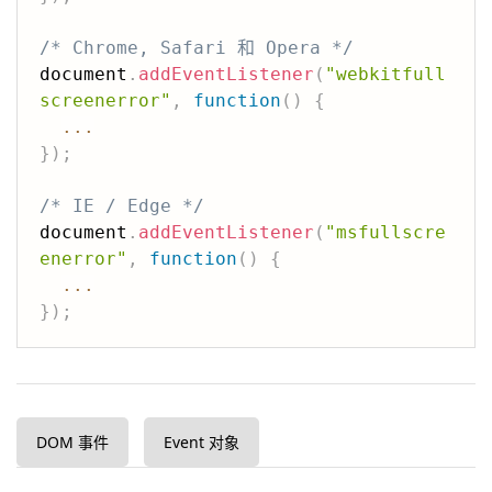
/* Chrome, Safari 和 Opera */
document
.
addEventListener
(
"webkitfull
screenerror"
,
function
(
)
{
...
}
)
;
/* IE / Edge */
document
.
addEventListener
(
"msfullscre
enerror"
,
function
(
)
{
...
}
)
;
DOM 事件
Event 对象