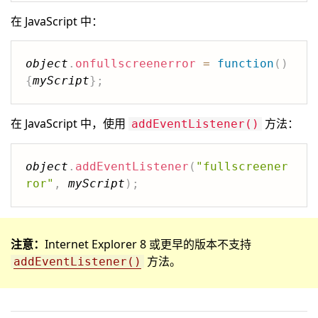
在 JavaScript 中：
object
.
onfullscreenerror
=
function
(
)
{
myScript
}
;
在 JavaScript 中，使用
方法：
addEventListener()
object
.
addEventListener
(
"fullscreener
ror"
,
myScript
)
;
注意：
Internet Explorer 8 或更早的版本不支持
方法。
addEventListener()